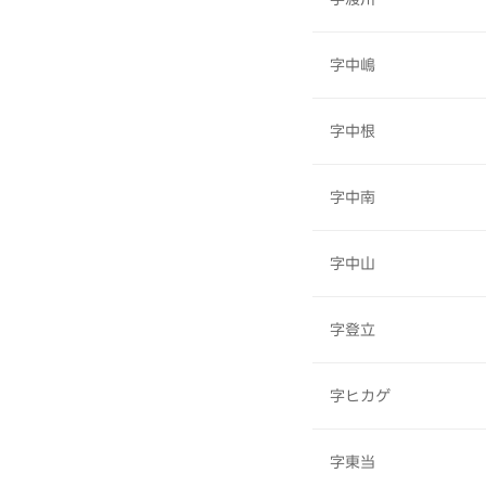
字中嶋
字中根
字中南
字中山
字登立
字ヒカゲ
字東当