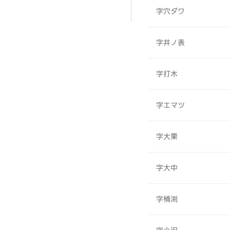
字穴ダワ
字井ノ表
字打木
字エマツ
字大栗
字大中
字桶渕