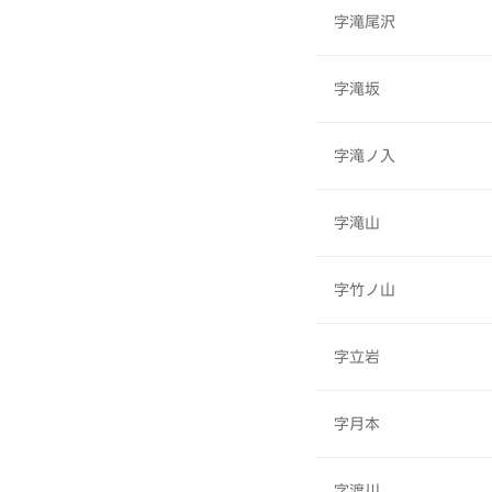
字滝尾沢
字滝坂
字滝ノ入
字滝山
字竹ノ山
字立岩
字月本
字渡川