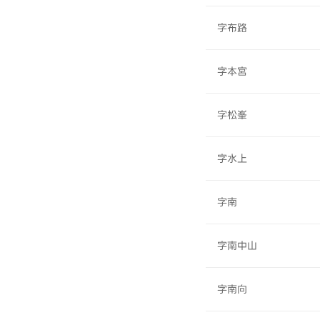
字布路
字本宮
字松峯
字水上
字南
字南中山
字南向