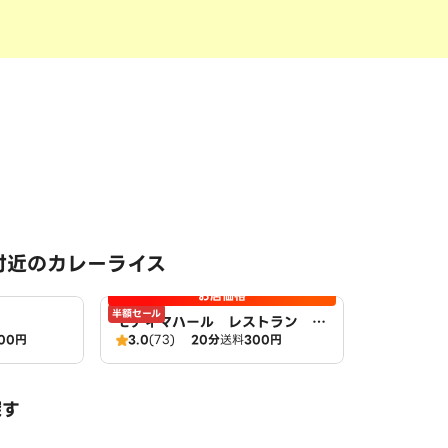
付近のカレーライス
お店価格
半額セール
モティマハール レストラン ア
00円
3.0
(73)
20分
送料
300円
ンドバー
探す