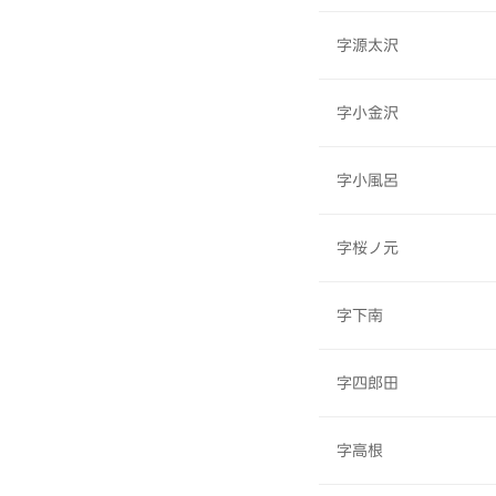
字源太沢
字小金沢
字小風呂
字桜ノ元
字下南
字四郎田
字高根