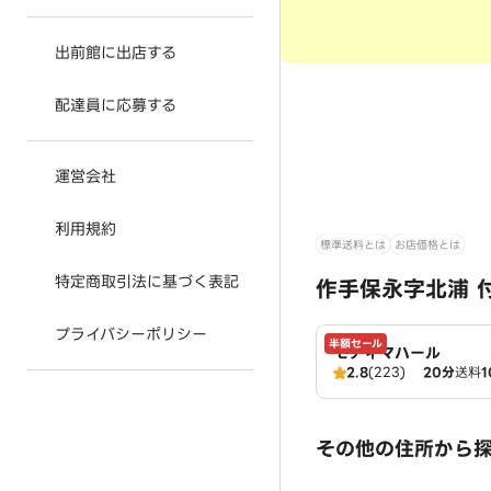
出前館に出店する
配達員に応募する
運営会社
利用規約
標準送料とは
お店価格とは
特定商取引法に基づく表記
作手保永字北浦 
プライバシーポリシー
半額セール
モティマハール
2.8
(223)
20分
送料
1
その他の住所から