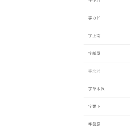
字小沢
字カド
字上南
字紙屋
字北浦
字草木沢
字栗下
字桑原