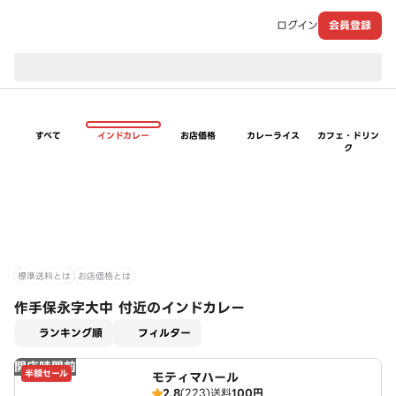
ログイン
会員登録
現在のお届け先：
すべて
インドカレー
お店価格
カレーライス
カフェ・ドリン
ク
標準送料とは
お店価格とは
作手保永字大中 付近のインドカレー
適用なし
ランキング順
フィルター
開店時間前
半額セール
モティマハール
2.8
(223)
送料
100円