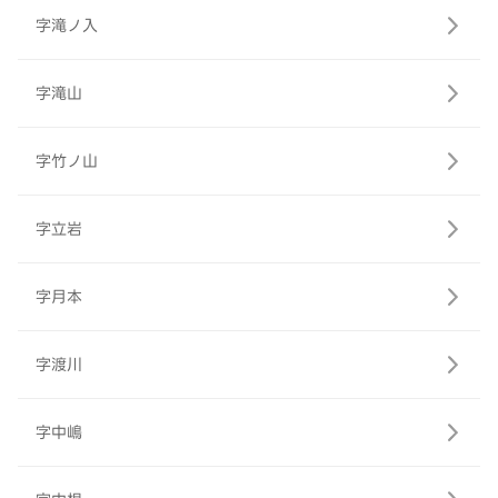
字滝ノ入
字滝山
字竹ノ山
字立岩
字月本
字渡川
字中嶋