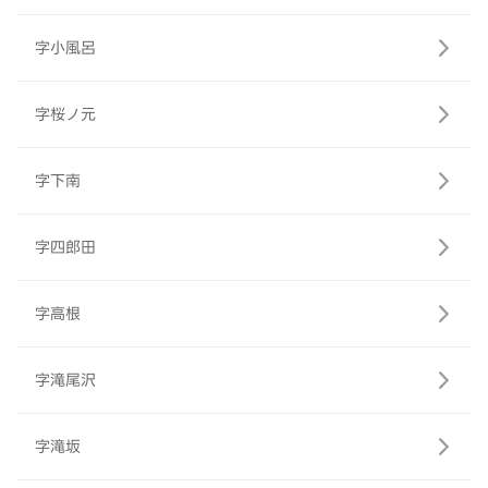
字小風呂
字桜ノ元
字下南
字四郎田
字高根
字滝尾沢
字滝坂