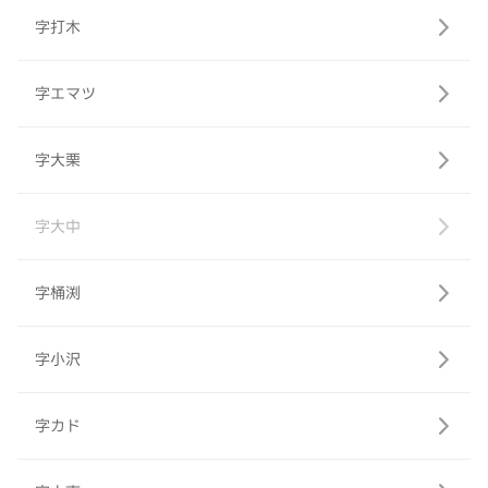
字打木
字エマツ
字大栗
字大中
字桶渕
字小沢
字カド