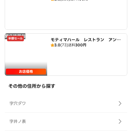
開店時間前
半額セール
モティマハール レストラン アンド
3.0
(73)
送料
300円
バー
お店価格
その他の住所から探す
字穴ダワ
字井ノ表