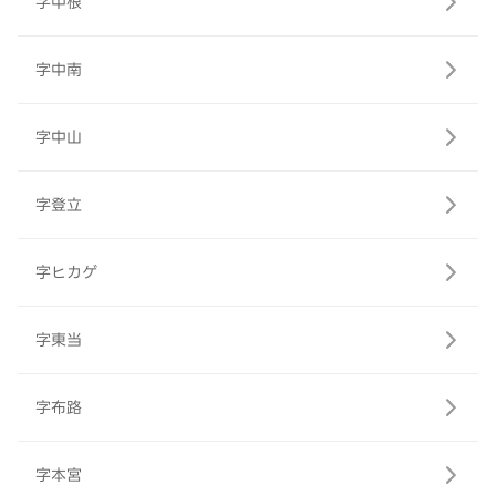
字中根
字中南
字中山
字登立
字ヒカゲ
字東当
字布路
字本宮