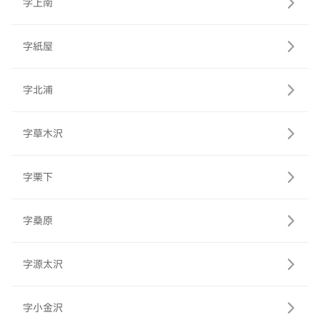
字上南
字紙屋
字北浦
字草木沢
字栗下
字桑原
字源太沢
字小金沢