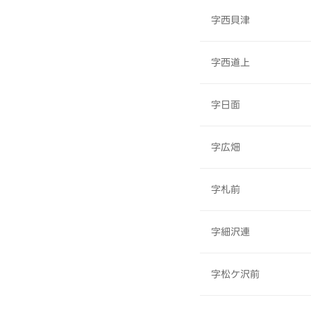
字西貝津
字西道上
字日面
字広畑
字札前
字細沢連
字松ケ沢前