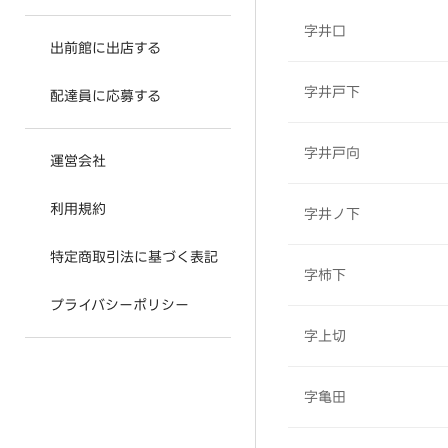
字井口
出前館に出店する
字井戸下
配達員に応募する
字井戸向
運営会社
利用規約
字井ノ下
特定商取引法に基づく表記
字柿下
プライバシーポリシー
字上切
字亀田