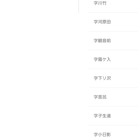
字川竹
字河原田
字観音前
字霧ケ入
字下リ沢
字言呂
字子生道
字小日影