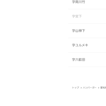
字南川竹
字宮下
字山神下
字ユルメキ
字六畝田
トップ
ハンバーガー
愛知