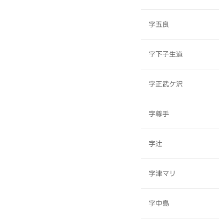
字五良
字下子生道
字正武ケ沢
字尊手
字辻
字津マリ
字中島