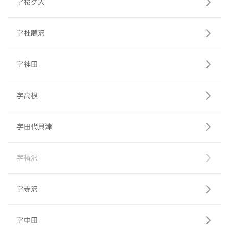
字桜ケ入
字杜鵑沢
字神田
字高根
字田代貝津
字椿沢
字寺沢
字中田