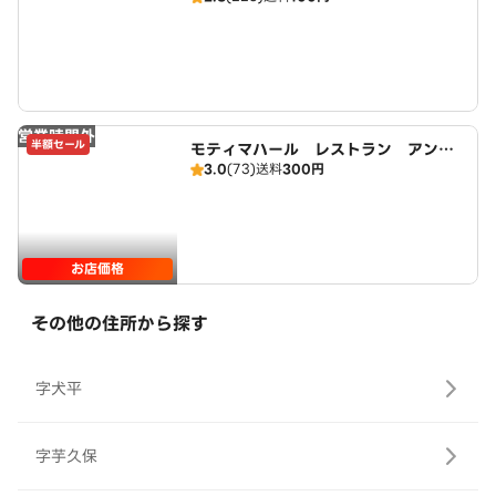
営業時間外
半額セール
モティマハール レストラン アンド
3.0
(73)
送料
300円
バー
お店価格
その他の住所から探す
字犬平
字芋久保