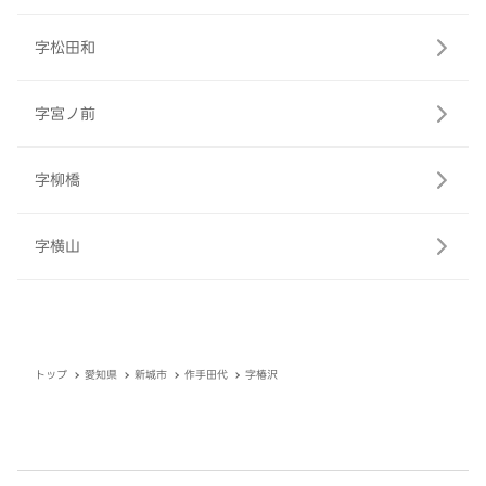
字松田和
字宮ノ前
字柳橋
字横山
トップ
愛知県
新城市
作手田代
字椿沢