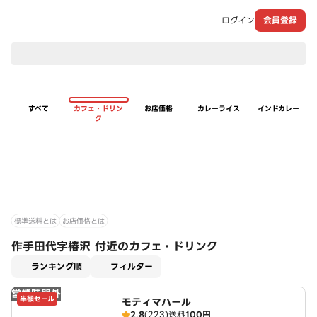
ログイン
会員登録
現在のお届け先：
すべて
カフェ・ドリン
お店価格
カレーライス
インドカレー
ク
標準送料とは
お店価格とは
作手田代字椿沢 付近のカフェ・ドリンク
適用なし
ランキング順
フィルター
営業時間外
半額セール
モティマハール
2.8
(223)
送料
100円