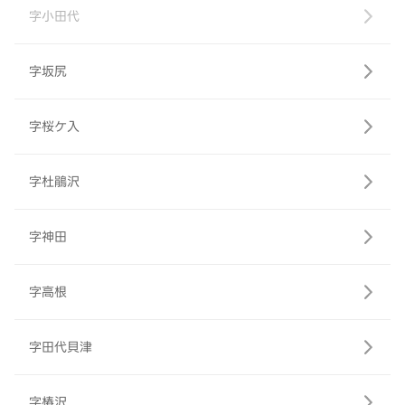
字小田代
字坂尻
字桜ケ入
字杜鵑沢
字神田
字高根
字田代貝津
字椿沢