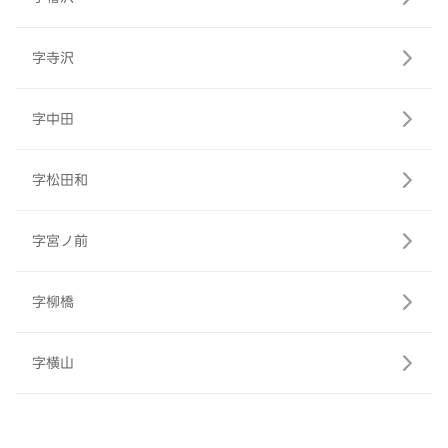
字寺沢
字中田
字松田和
字宮ノ前
字柳橋
字横山