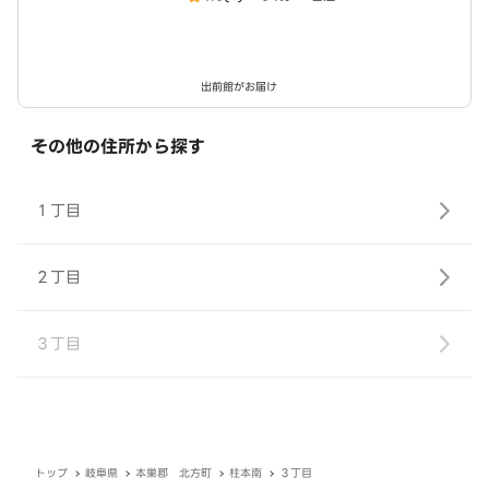
出前館がお届け
その他の住所から探す
１丁目
２丁目
３丁目
トップ
岐阜県
本巣郡 北方町
柱本南
３丁目