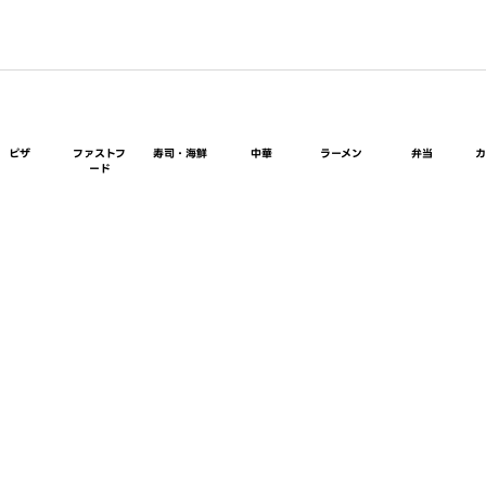
ピザ
ファストフ
寿司・海鮮
中華
ラーメン
弁当
ード