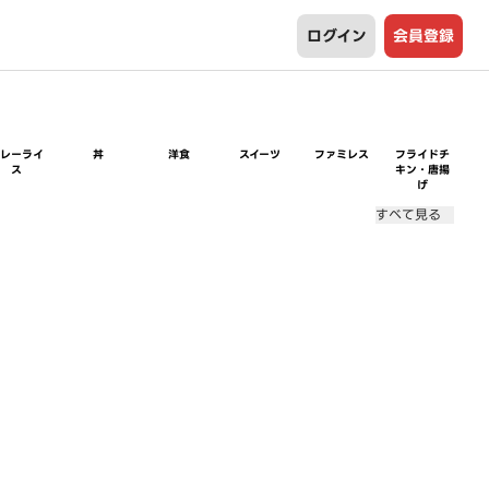
ログイン
会員登録
カレーライ
丼
洋食
スイーツ
ファミレス
フライドチ
ス
キン・唐揚
げ
すべて見る