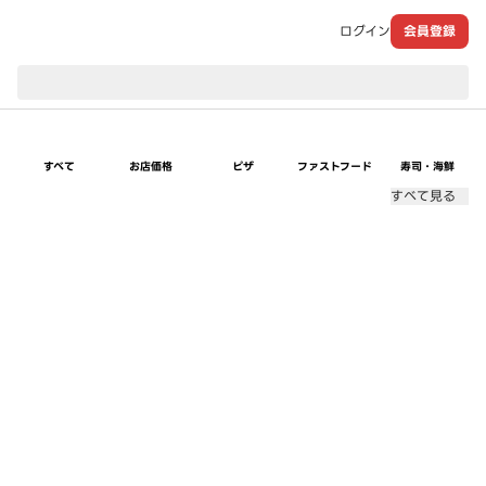
ログイン
会員登録
現在のお届け先：
すべて
お店価格
ピザ
ファストフード
寿司・海鮮
すべて見る