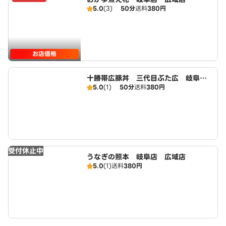
5.0
(3)
50分
送料
380円
お店価格
十勝帯広豚丼 三代目ぶた広 岐阜
5.0
(1)
50分
送料
380円
店 広域店
受付休止中
うなぎの照本 岐阜店 広域店
5.0
(1)
送料
380円