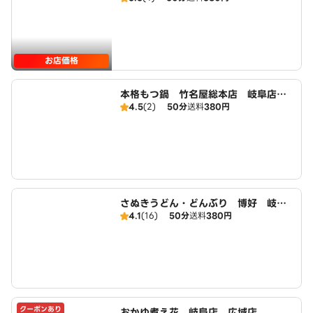
お店価格
本格もつ鍋 竹名屋総本店 岐阜店
4.5
(2)
50分
送料
380円
広域店
さぬきうどん・どんぶり 博好 岐阜
4.1
(16)
50分
送料
380円
店 広域店
クーポンあり
おかゆ煮え花 岐阜店 広域店