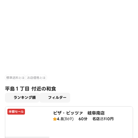
標準送料とは
お店価格とは
平島１丁目 付近の和食
適用なし
ランキング順
フィルター
半額セール
ピザ・ピッツァ 岐阜南店
4.8
(869)
60分
名店
送料
0円