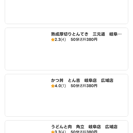
熟成厚切りとんてき 三元道 岐阜
2.3
(4)
50分
送料
380円
店 広域店
かつ丼 とん吉 岐阜店 広域店
4.0
(1)
50分
送料
380円
うどんと肉 角立 岐阜店 広域店
3.3
(4)
50分
送料
380円