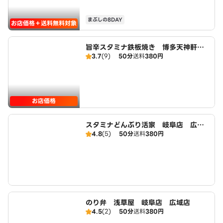
まぶしの8DAY
お店価格＋送料無料対象
旨辛スタミナ鉄板焼き 博多天神軒
3.7
(9)
50分
送料
380円
岐阜店 広域店
お店価格
スタミナどんぶり活家 岐阜店 広域
4.8
(5)
50分
送料
380円
店
のり弁 浅草屋 岐阜店 広域店
4.5
(2)
50分
送料
380円