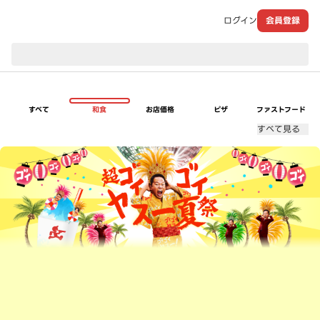
ログイン
会員登録
現在のお届け先：
すべて
和食
お店価格
ピザ
ファストフード
すべて見る
超ゴイゴイヤスー夏祭