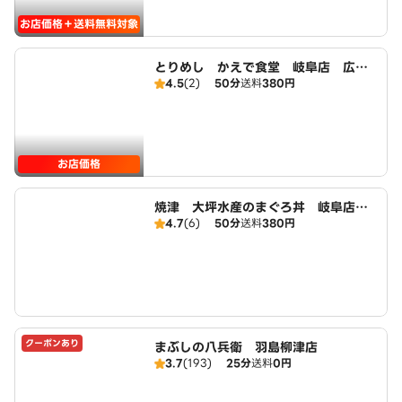
お店価格＋送料無料対象
とりめし かえで食堂 岐阜店 広域
4.5
(2)
50分
送料
380円
店
お店価格
焼津 大坪水産のまぐろ丼 岐阜店
4.7
(6)
50分
送料
380円
広域店
クーポンあり
まぶしの八兵衛 羽島柳津店
3.7
(193)
25分
送料
0円