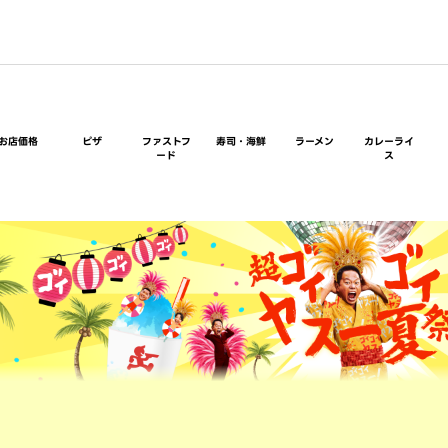
お店価格
ピザ
ファストフ
寿司・海鮮
ラーメン
カレーライ
ード
ス