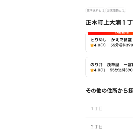
標準送料とは
お店価格とは
正木町上大浦１丁
お店価格
とりめし かえで食
4.0
(3)
55分
送料
39
広域店
のり弁 浅草屋 一宮
4.0
(1)
55分
送料
39
その他の住所から
１丁目
２丁目