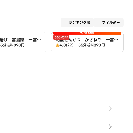
適用な
ランキング順
フィルター
お店価格
50%OFF
揚げ 宮島家 一宮
宅配とんかつ かさねや 一宮
55分
送料
390円
4.0
(22)
55分
送料
390円
店 広域店