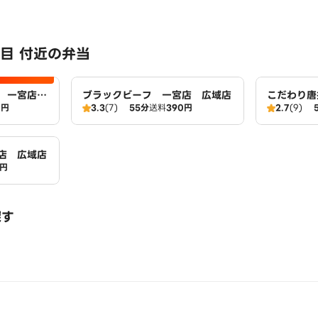
目 付近の弁当
堂 一宮店
ブラックビーフ 一宮店 広域店
こだわり唐
0円
3.3
(7)
55分
送料
390円
2.7
(9)
店 広域店
店 広域店
0円
探す