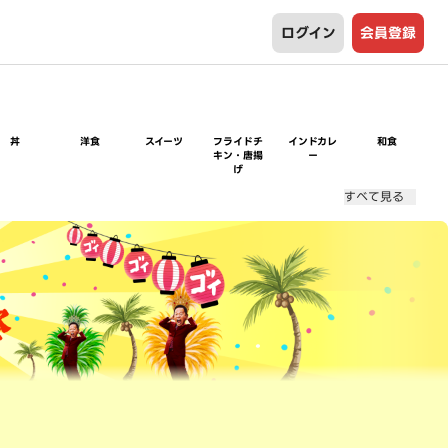
ログイン
会員登録
丼
洋食
スイーツ
フライドチ
インドカレ
和食
キン・唐揚
ー
げ
すべて見る