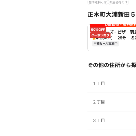
標準送料とは
お店価格とは
正木町大浦新田５
お店価格＋送料無
50%OFF
アオキーズ・ピザ 羽
クーポンあり
4.2
(489)
25分
名
半額セール実施中
その他の住所から
１丁目
２丁目
３丁目