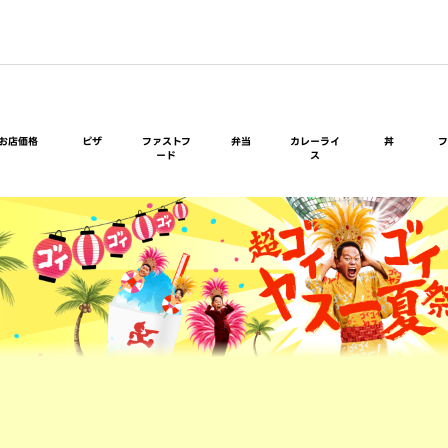
お店価格
ピザ
ファストフ
弁当
カレーライ
丼
ード
ス