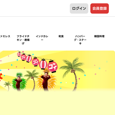
ログイン
会員登録
ファミレス
フライドチ
インドカレ
和食
ハンバー
韓国料理
キン・唐揚
ー
グ・ステー
げ
キ