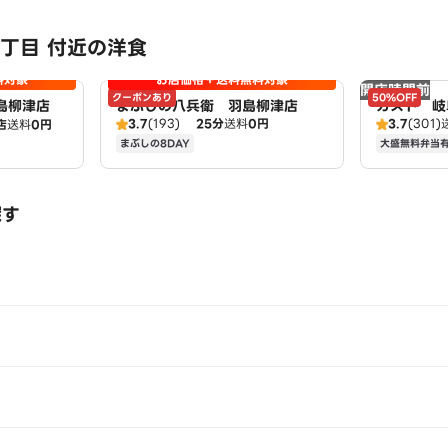
丁目 付近の洋食
料対象
お店価格＋送料無料対象
開店時間前
クーポンあり
50%OFF
島柳津店
まぶしの八兵衛 羽島柳津店
ガスト 岐
3.7
(193)
25分
送料
0円
3.7
(301)
店
送料
0円
まぶしの8DAY
大盛無料弁当
探す