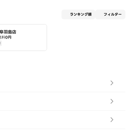
適用な
ランキング順
フィルター
阜羽島店
送料
0円
有