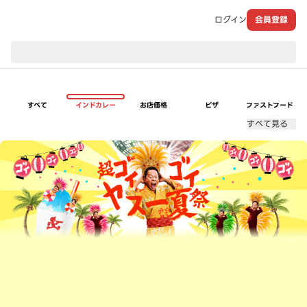
ログイン
会員登録
現在のお届け先：
すべて
インドカレー
お店価格
ピザ
ファストフード
すべて見る
超ゴイゴイヤスー夏祭