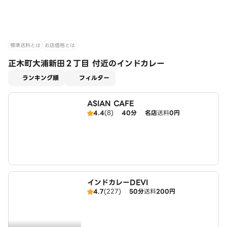
標準送料とは
お店価格とは
正木町大浦新田２丁目 付近のインドカレー
適用なし
ランキング順
フィルター
ASIAN CAFE
4.4
(8)
40分
名店
送料
0円
インドカレーDEVI
4.7
(227)
50分
送料
200円