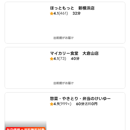
ほっともっと 新横浜店
4.1
(461)
32分
出前館がお届け
マイカリー食堂 大倉山店
4.1
(73)
40分
出前館がお届け
惣菜・やきとり・弁当のけいゆー
4.9
(999+)
60分
送料
0円
お店価格＋送料無料対象