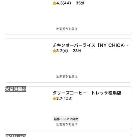
4.3
(44)
35分
出前館がお届け
チキンオーバーライス【NY CHICKE
3.2
(6)
23分
N STAND】 綱島店
出前館がお届け
営業時間外
タリーズコーヒー トレッサ横浜店
3.7
(108)
新作ドリンク発売
出前館がお届け