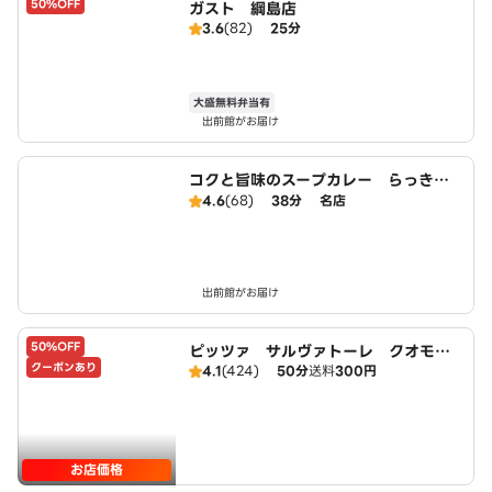
50%OFF
ガスト 綱島店
3.6
(82)
25分
大盛無料弁当有
出前館がお届け
コクと旨味のスープカレー らっきょ
＆Star
4.6
(68)
38分
名店
出前館がお届け
50%OFF
ピッツァ サルヴァトーレ クオモ
クーポンあり
4.1
(424)
50分
送料
300円
綱島店
お店価格