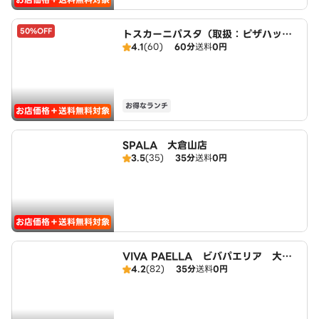
50%OFF
トスカーニパスタ（取扱：ピザハット
4.1
(60)
60分
送料
0円
環2駒岡店）
お得なランチ
お店価格＋送料無料対象
SPALA 大倉山店
3.5
(35)
35分
送料
0円
お店価格＋送料無料対象
VIVA PAELLA ビバパエリア 大倉
4.2
(82)
35分
送料
0円
山店