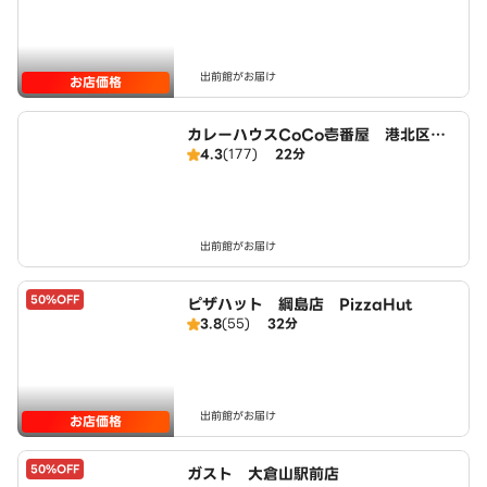
出前館がお届け
お店価格
カレーハウスCoCo壱番屋 港北区綱
4.3
(177)
22分
島駅前店（SD）
出前館がお届け
50%OFF
ピザハット 綱島店 PizzaHut
3.8
(55)
32分
出前館がお届け
お店価格
50%OFF
ガスト 大倉山駅前店