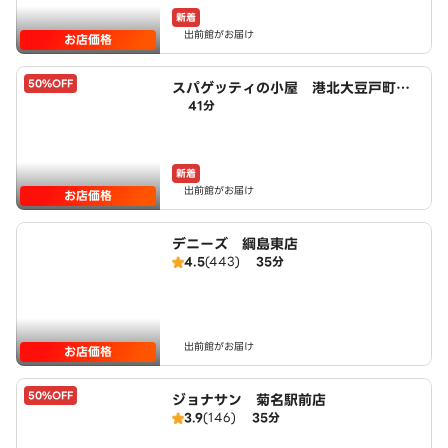
新着
出前館がお届け
お店価格
50%OFF
スパゲッティの小屋 港北大豆戸町
41分
店 powered by LAWSON
新着
出前館がお届け
お店価格
デニーズ 綱島東店
4.5
(443)
35分
出前館がお届け
お店価格
50%OFF
ジョナサン 菊名駅前店
3.9
(146)
35分