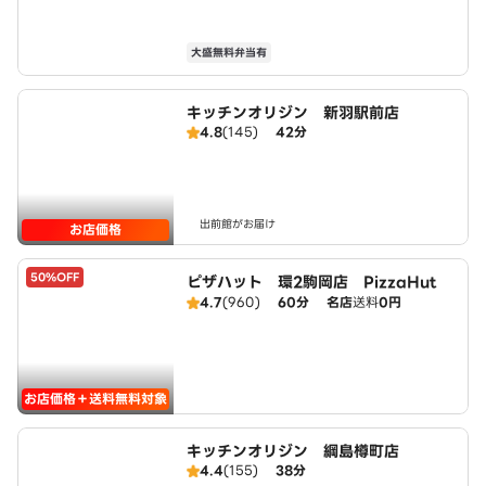
大盛無料弁当有
キッチンオリジン 新羽駅前店
4.8
(145)
42分
出前館がお届け
お店価格
50%OFF
ピザハット 環2駒岡店 PizzaHut
4.7
(960)
60分
名店
送料
0円
お店価格＋送料無料対象
キッチンオリジン 綱島樽町店
4.4
(155)
38分