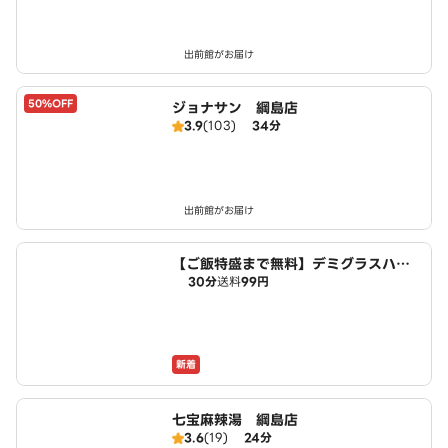
出前館がお届け
50%OFF
ジョナサン 綱島店
3.9
(103)
34分
出前館がお届け
【ご飯特盛まで無料】デミグラスハン
30分
送料
99円
バーグのお店 デミたま 港北区店
新着
七宝麻辣湯 綱島店
3.6
(19)
24分