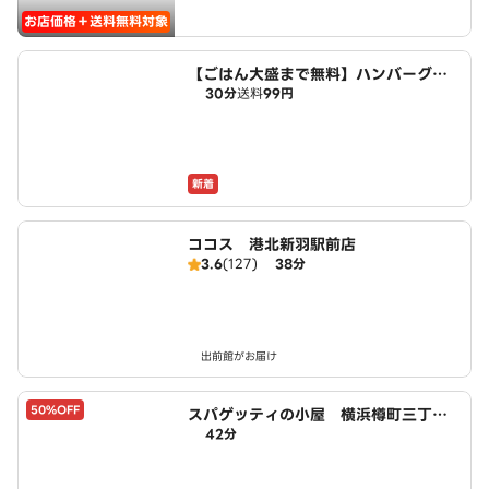
お店価格＋送料無料対象
【ごはん大盛まで無料】ハンバーグ
30分
送料
99円
亭 沢村 港北区店
新着
ココス 港北新羽駅前店
3.6
(127)
38分
出前館がお届け
50%OFF
スパゲッティの小屋 横浜樽町三丁目
42分
店 powered by LAWSON