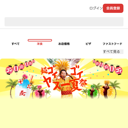
ログイン
会員登録
現在のお届け先：
すべて
洋食
お店価格
ピザ
ファストフード
すべて見る
超ゴイゴイヤスー夏祭