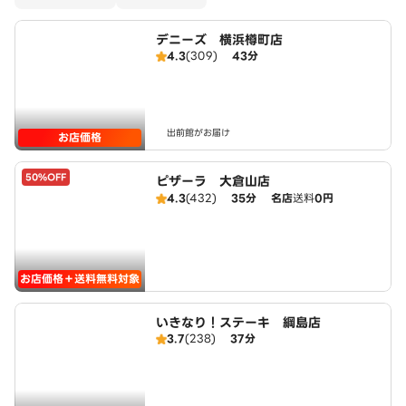
デニーズ 横浜樽町店
4.3
(309)
43分
出前館がお届け
お店価格
50%OFF
ピザーラ 大倉山店
4.3
(432)
35分
名店
送料
0円
お店価格＋送料無料対象
いきなり！ステーキ 綱島店
3.7
(238)
37分