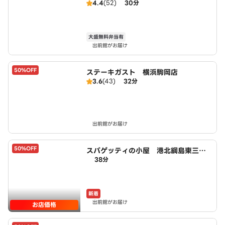
4.4
(52)
30分
大盛無料弁当有
出前館がお届け
50%OFF
ステーキガスト 横浜駒岡店
3.6
(43)
32分
出前館がお届け
50%OFF
スパゲッティの小屋 港北綱島東三丁
38分
目店 powered by LAWSON
新着
出前館がお届け
お店価格