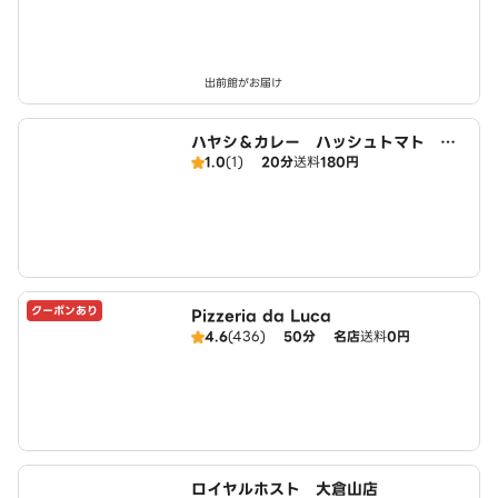
出前館がお届け
ハヤシ＆カレー ハッシュトマト 綱
1.0
(1)
20分
送料
180円
島店
クーポンあり
Pizzeria da Luca
4.6
(436)
50分
名店
送料
0円
ロイヤルホスト 大倉山店