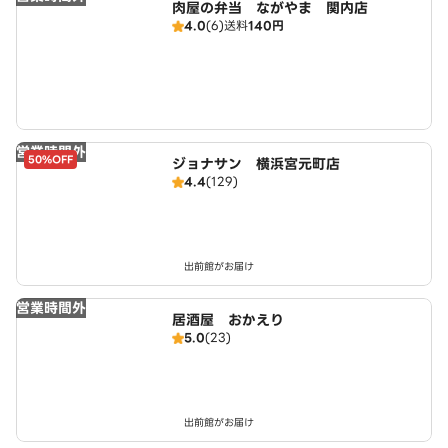
肉屋の弁当 ながやま 関内店
4.0
(6)
送料
140円
営業時間外
50%OFF
ジョナサン 横浜宮元町店
4.4
(129)
出前館がお届け
営業時間外
居酒屋 おかえり
5.0
(23)
出前館がお届け