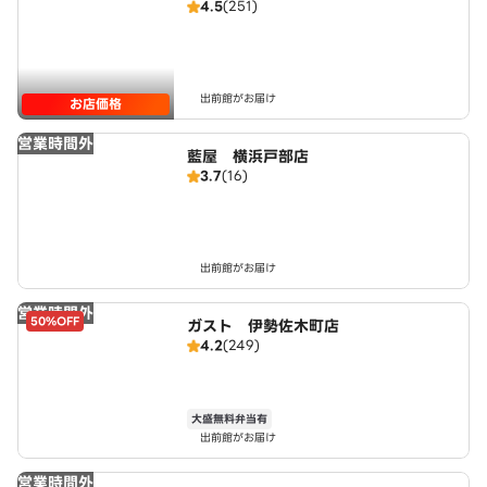
4.5
(251)
出前館がお届け
お店価格
営業時間外
藍屋 横浜戸部店
3.7
(16)
出前館がお届け
営業時間外
50%OFF
ガスト 伊勢佐木町店
4.2
(249)
大盛無料弁当有
出前館がお届け
営業時間外