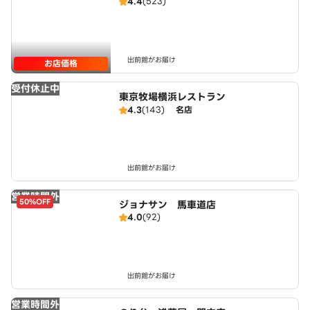
4.4
(523)
出前館がお届け
お店価格
受付休止中
東京牧場横浜レストラン
4.3
(143)
名店
出前館がお届け
営業時間外
50%OFF
ジョナサン 馬車道店
4.0
(92)
出前館がお届け
営業時間外