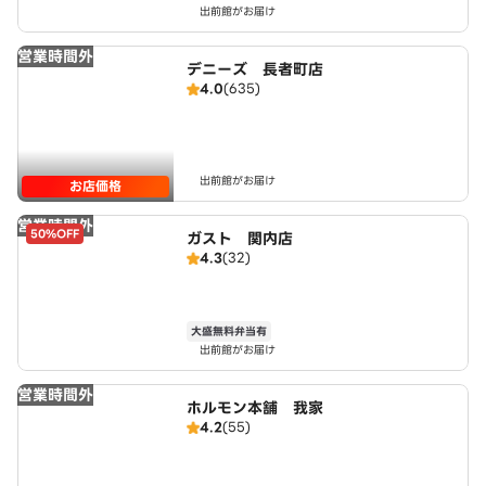
出前館がお届け
営業時間外
デニーズ 長者町店
4.0
(635)
出前館がお届け
お店価格
営業時間外
50%OFF
ガスト 関内店
4.3
(32)
大盛無料弁当有
出前館がお届け
営業時間外
ホルモン本舗 我家
4.2
(55)