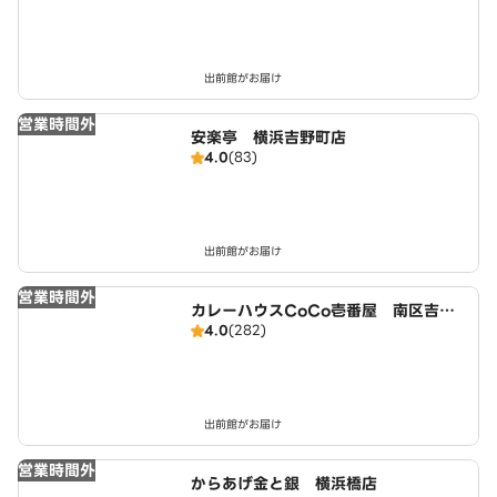
出前館がお届け
営業時間外
安楽亭 横浜吉野町店
4.0
(83)
出前館がお届け
営業時間外
カレーハウスCoCo壱番屋 南区吉野
4.0
(282)
町店（SD）
出前館がお届け
営業時間外
からあげ金と銀 横浜橋店