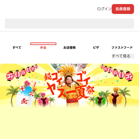
ログイン
会員登録
現在のお届け先：
すべて
弁当
お店価格
ピザ
ファストフード
すべて見る
超ゴイゴイヤスー夏祭