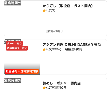
営業時間外
から好し（取扱店：ガスト関内）
4.7
(3)
出前館がお届け
営業時間外
クーポンあり
アジアン料理 DELHI DARBAR 横浜
送料無料クーポン
4.5
(999+)
名店
送料
0円
お店価格＋送料無料対象
営業時間外
韓めし ポチャ 関内店
4.7
(9)
送料
0円