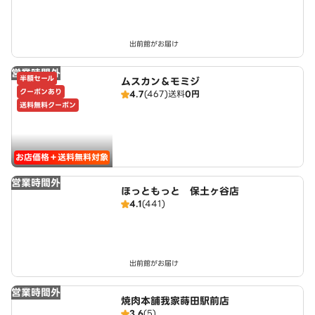
出前館がお届け
営業時間外
半額セール
ムスカン＆モミジ
クーポンあり
4.7
(467)
送料
0円
送料無料クーポン
お店価格＋送料無料対象
営業時間外
ほっともっと 保土ヶ谷店
4.1
(441)
出前館がお届け
営業時間外
焼肉本舗我家蒔田駅前店
3.6
(5)