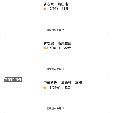
すき家 蒔田店
4.2
(91)
18分
出前館がお届け
すき家 阪東橋店
3.7
(164)
22分
出前館がお届け
営業時間外
中華料理 清香楼 本館
4.5
(396)
名店
出前館がお届け