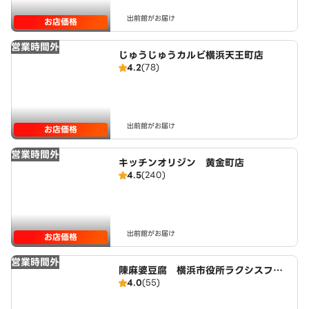
出前館がお届け
お店価格
営業時間外
じゅうじゅうカルビ横浜天王町店
4.2
(78)
出前館がお届け
お店価格
営業時間外
キッチンオリジン 黄金町店
4.5
(240)
出前館がお届け
お店価格
営業時間外
陳麻婆豆腐 横浜市役所ラクシスフロ
4.0
(55)
ント店