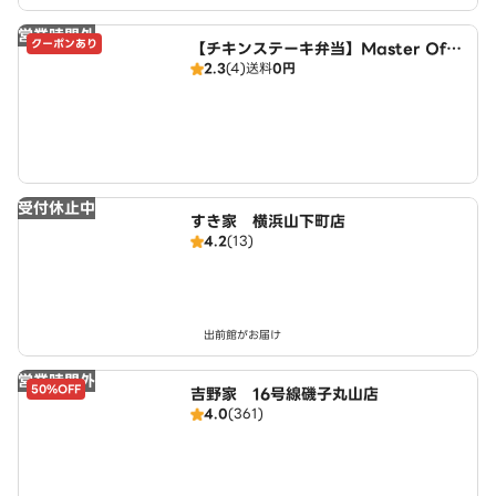
営業時間外
クーポンあり
【チキンステーキ弁当】Master Of C
2.3
(4)
送料
0円
hicken～天王町駅前店～
受付休止中
すき家 横浜山下町店
4.2
(13)
出前館がお届け
営業時間外
50%OFF
吉野家 16号線磯子丸山店
4.0
(361)