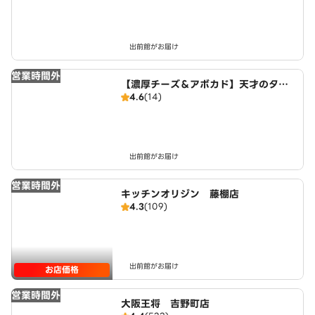
出前館がお届け
営業時間外
【濃厚チーズ＆アボカド】天才のタコ
4.6
(14)
ライス 花之木町店
出前館がお届け
営業時間外
キッチンオリジン 藤棚店
4.3
(109)
出前館がお届け
お店価格
営業時間外
大阪王将 吉野町店