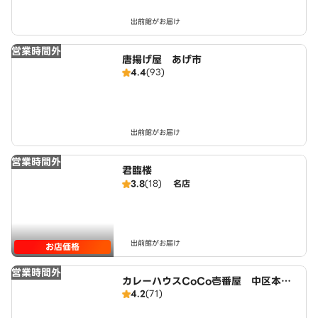
出前館がお届け
営業時間外
唐揚げ屋 あげ市
4.4
(93)
出前館がお届け
営業時間外
君臨楼
3.8
(18)
名店
出前館がお届け
お店価格
営業時間外
カレーハウスCoCo壱番屋 中区本町
4.2
(71)
店（SD）