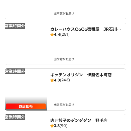
出前館がお届け
営業時間外
カレーハウスCoCo壱番屋 JR石川町
4.4
(251)
駅南口店（SD）
出前館がお届け
営業時間外
キッチンオリジン 伊勢佐木町店
4.3
(243)
出前館がお届け
お店価格
営業時間外
肉汁餃子のダンダダン 野毛店
3.8
(90)