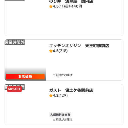
のり弁 浅草屋 関内店
4.5
(11)
送料
140円
営業時間外
キッチンオリジン 天王町駅前店
4.5
(218)
出前館がお届け
お店価格
営業時間外
50%OFF
ガスト 保土ケ谷駅前店
4.2
(129)
大盛無料弁当有
出前館がお届け