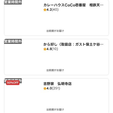
営業時間外
カレーハウスCoCo壱番屋 相鉄天王
4.2
(40)
町駅南口店（SD）
出前館がお届け
営業時間外
から好し（取扱店：ガスト保土ケ谷駅
4.8
(10)
前）
出前館がお届け
営業時間外
50%OFF
吉野家 弘明寺店
4.0
(251)
出前館がお届け