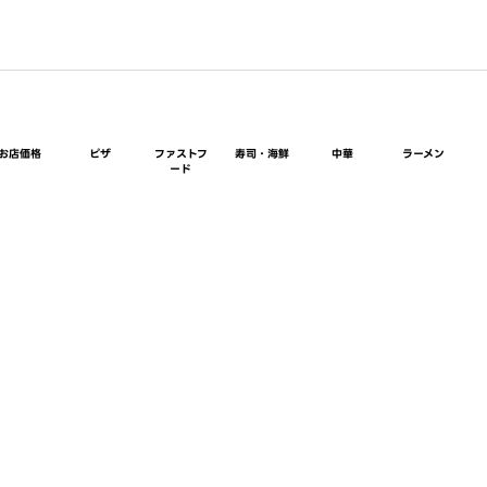
お店価格
ピザ
ファストフ
寿司・海鮮
中華
ラーメン
ード