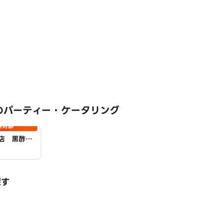
のパーティー・ケータリング
料対象
店 黒酢の
探す