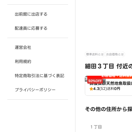
出前館に出店する
配達員に応募する
運営会社
標準送料とは
お店価格とは
利用規約
細田３丁目 付近
特定商取引法に基づく表記
お店価格＋送料無
営業時間外
50%OFF
鮮度抜群天然地魚取扱
4.3
(52)
送料
0円
寿司京山 広域配達店
プライバシーポリシー
その他の住所から
１丁目