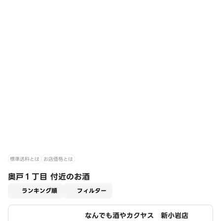
標準送料とは
お店価格とは
奥戸１丁目 付近のお酒
適用なし
ランキング順
フィルター
なんでも酒やカクヤス 新小岩店