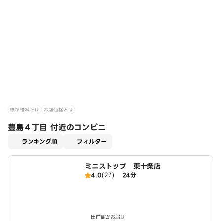
標準送料とは
お店価格とは
豊島４丁目 付近のコンビニ
適用なし
ランキング順
フィルター
ミニストップ 東十条店
4.0
(27)
24分
出前館がお届け