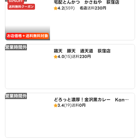
50%OFF
宅配とんかつ かさねや 荻窪店
送料無料クーポン
4.2
(559)
名店
送料
230円
お店価格＋送料無料対象
営業時間外
鶏天 豚天 通天道 荻窪店
4.0
(15)
送料
230円
営業時間外
どろっと濃厚！金沢黒カレー Kanaz
3.4
(19)
送料
0円
awa Curry House 久我山店