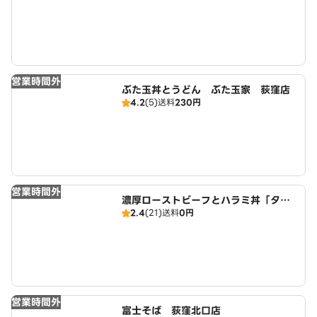
営業時間外
ぶた玉丼とうどん ぶた玉家 荻窪店
4.2
(5)
送料
230円
営業時間外
濃厚ローストビーフとハラミ丼「タル
2.4
(21)
送料
0円
ビー」 久我山店
営業時間外
富士そば 荻窪北口店