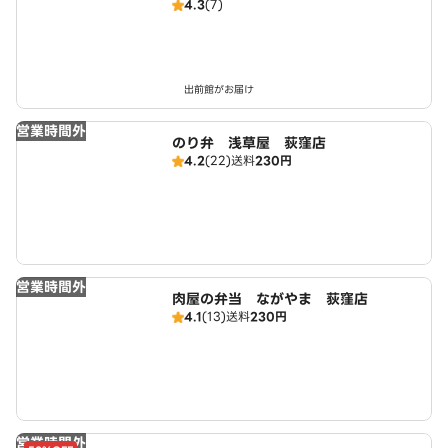
4.3
(7)
出前館がお届け
営業時間外
のり弁 浅草屋 荻窪店
4.2
(22)
送料
230円
営業時間外
肉屋の弁当 ながやま 荻窪店
4.1
(13)
送料
230円
営業時間外