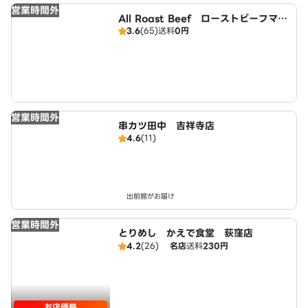
営業時間外
All Roast Beef ローストビーフマフ
3.6
(65)
送料
0円
ィア
営業時間外
串カツ田中 吉祥寺店
4.6
(11)
出前館がお届け
営業時間外
とりめし かえで食堂 荻窪店
4.2
(26)
名店
送料
230円
お店価格