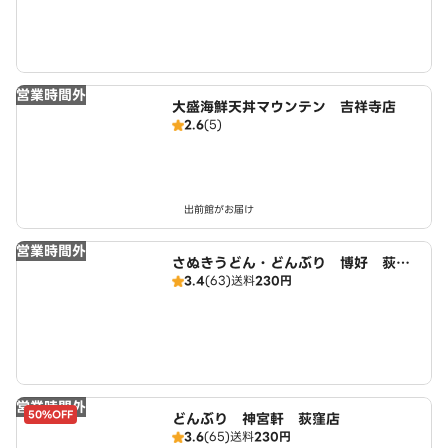
営業時間外
大盛海鮮天丼マウンテン 吉祥寺店
2.6
(5)
出前館がお届け
営業時間外
さぬきうどん・どんぶり 博好 荻窪
3.4
(63)
送料
230円
店
営業時間外
50%OFF
どんぶり 神宮軒 荻窪店
3.6
(65)
送料
230円