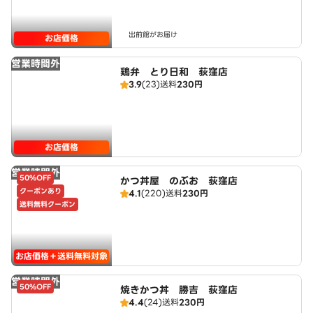
出前館がお届け
お店価格
営業時間外
鶏弁 とり日和 荻窪店
3.9
(23)
送料
230円
お店価格
営業時間外
50%OFF
かつ丼屋 のぶお 荻窪店
クーポンあり
4.1
(220)
送料
230円
送料無料クーポン
お店価格＋送料無料対象
営業時間外
50%OFF
焼きかつ丼 勝吉 荻窪店
4.4
(24)
送料
230円