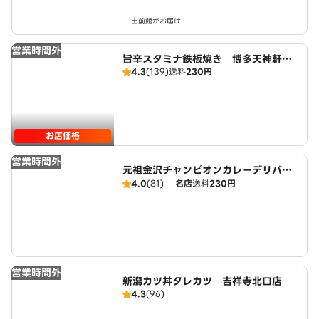
出前館がお届け
営業時間外
旨辛スタミナ鉄板焼き 博多天神軒
4.3
(139)
送料
230円
荻窪店
お店価格
営業時間外
元祖金沢チャンピオンカレーデリバリ
ー 荻窪店
4.0
(81)
名店
送料
230円
営業時間外
新潟カツ丼タレカツ 吉祥寺北口店
4.3
(96)