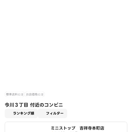
標準送料とは
お店価格とは
今川３丁目 付近のコンビニ
適用なし
ランキング順
フィルター
ミニストップ 吉祥寺本町店