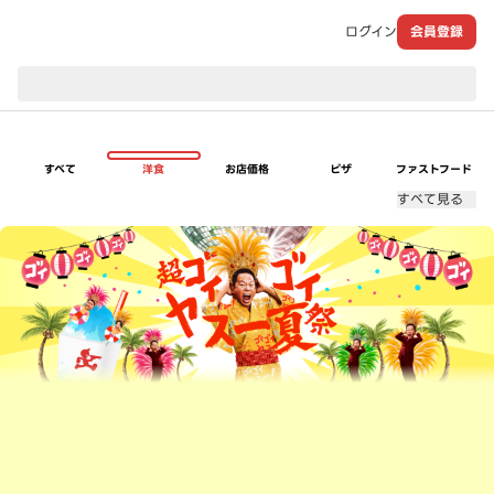
ログイン
会員登録
現在のお届け先：
すべて
洋食
お店価格
ピザ
ファストフード
すべて見る
超ゴイゴイヤスー夏祭