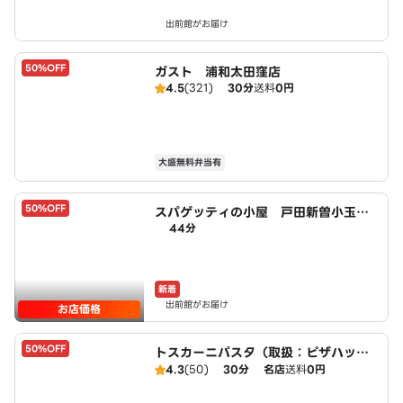
出前館がお届け
50%OFF
ガスト 浦和太田窪店
4.5
(321)
30分
送料
0円
大盛無料弁当有
50%OFF
スパゲッティの小屋 戸田新曽小玉
44分
店 powered by LAWSON
新着
出前館がお届け
お店価格
50%OFF
トスカーニパスタ（取扱：ピザハット
武蔵浦和店）
4.3
(50)
30分
名店
送料
0円