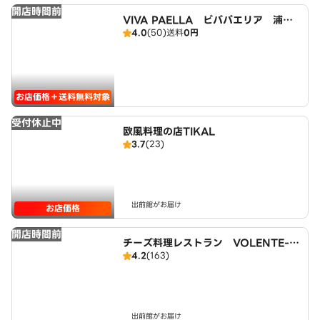
開店時間前
VIVA PAELLA ビバパエリア 浦和
4.0
(50)
送料
0円
店
お店価格＋送料無料対象
受付休止中
欧風料理の店TIKAL
3.7
(23)
出前館がお届け
お店価格
開店時間前
チーズ料理レストラン VOLENTE-0
4.2
(163)
48
出前館がお届け