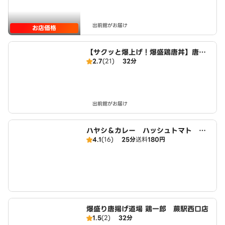
出前館がお届け
お店価格
【サクッと爆上げ！爆盛鶏唐丼】唐揚
2.7
(21)
32分
げ商店鳥一ミート 蕨駅西口店
出前館がお届け
ハヤシ＆カレー ハッシュトマト 南
4.1
(16)
25分
送料
180円
浦和店
爆盛り唐揚げ道場 鶏一郎 蕨駅西口店
1.5
(2)
32分