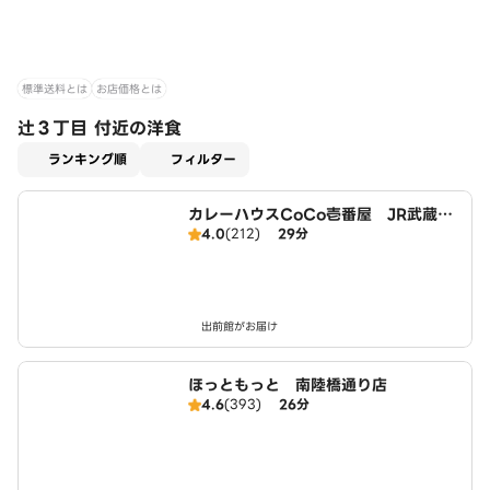
標準送料とは
お店価格とは
辻３丁目 付近の洋食
適用なし
ランキング順
フィルター
カレーハウスCoCo壱番屋 JR武蔵浦
4.0
(212)
29分
和駅東口店（SD）
出前館がお届け
ほっともっと 南陸橋通り店
4.6
(393)
26分