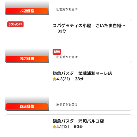
出前館がお届け
お店価格
50%OFF
スパゲッティの小屋 さいたま白幡四
33分
丁目店 powered by LAWSON
新着
出前館がお届け
お店価格
鎌倉パスタ 武蔵浦和マーレ店
4.3
(31)
28分
出前館がお届け
お店価格
鎌倉パスタ 浦和パルコ店
4.1
(13)
50分