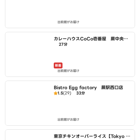
出前館がお届け
カレーハウスCoCo壱番屋 蕨中央店
27分
（SD）
新着
出前館がお届け
Bistro Egg factory 蕨駅西口店
1.5
(29)
33分
出前館がお届け
東京チキンオーバーライス【Tokyo C