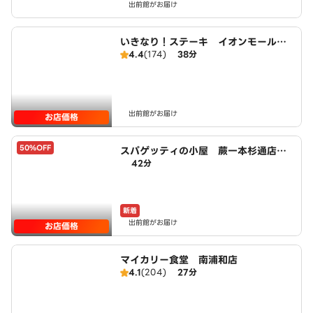
出前館がお届け
いきなり！ステーキ イオンモール北
4.4
(174)
38分
戸田店
出前館がお届け
お店価格
50%OFF
スパゲッティの小屋 蕨一本杉通店 p
42分
owered by LAWSON
新着
出前館がお届け
お店価格
マイカリー食堂 南浦和店
4.1
(204)
27分