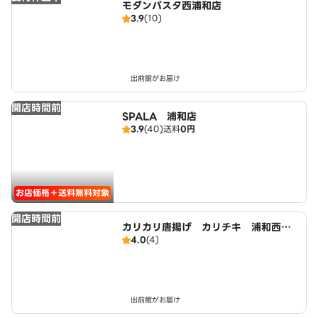
モダンパスタ西浦和店
3.9
(10)
出前館がお届け
開店時間前
SPALA 浦和店
3.9
(40)
送料
0円
お店価格＋送料無料対象
開店時間前
カリカリ唐揚げ カリチキ 浦和西口
4.0
(4)
店
出前館がお届け