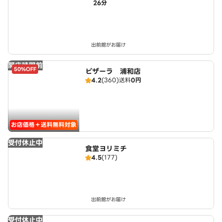
26分
hicken】 文蔵店
出前館がお届け
開店時間前
50%OFF
ピザーラ 浦和店
4.2
(360)
送料
0円
お店価格＋送料無料対象
受付休止中
食堂ヨリミチ
4.5
(177)
出前館がお届け
受付休止中