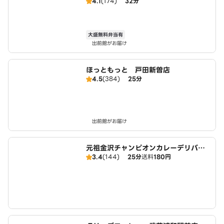
4.1
(174)
32分
大盛無料弁当有
出前館がお届け
ほっともっと 戸田新曽店
4.5
(384)
25分
出前館がお届け
元祖金沢チャンピオンカレーデリバリ
3.4
(144)
25分
送料
180円
ー 南浦和店