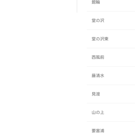
館輪
堂の沢
堂の沢東
西風前
藤清水
見渡
山の上
要害浦