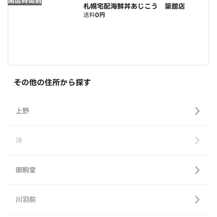
開店時間前
札幌宅配海鮮丼あじこう 築館店
送料
0円
その他の住所から探す
上野
沖
御駒堂
川羽前