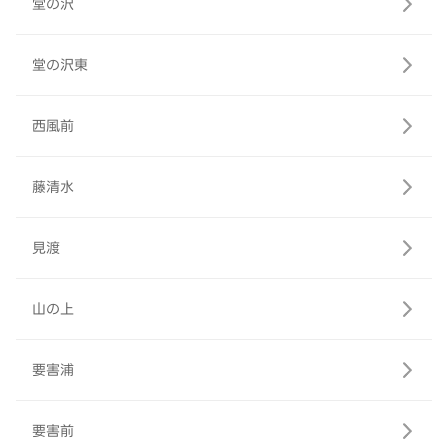
堂の沢
堂の沢東
西風前
藤清水
見渡
山の上
要害浦
要害前