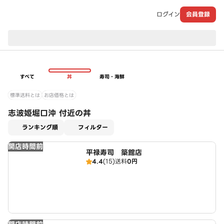
ログイン
会員登録
現在のお届け先：
すべて
丼
寿司・海鮮
標準送料とは
お店価格とは
志波姫堀口沖 付近の丼
適用なし
ランキング順
フィルター
開店時間前
平禄寿司 築館店
4.4
(15)
送料
0円