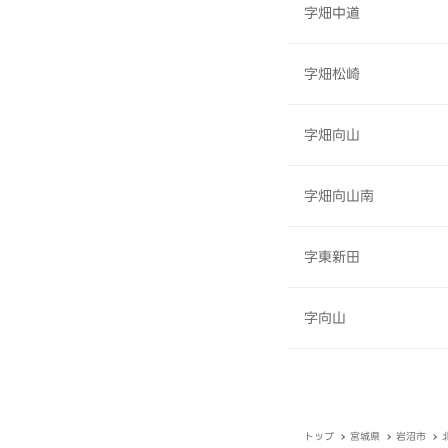
字畑中道
字畑松崎
字畑向山
字畑向山南
字東新田
字向山
トップ
宮城県
岩沼市