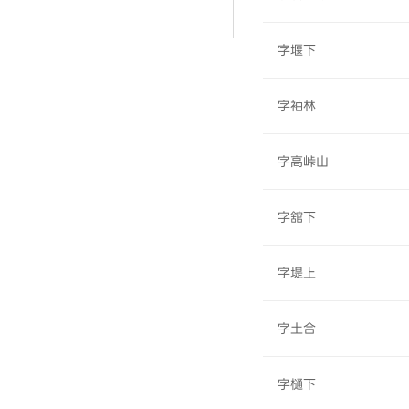
字堰下
字袖林
字高峠山
字舘下
字堤上
字土合
字樋下