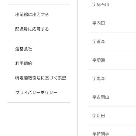
字疣石山
出前館に出店する
字内田
配達員に応募する
字蒼森
運営会社
字切通
利用規約
特定商取引法に基づく表記
字黒森
プライバシーポリシー
字古閑山
字新田
字新明寺