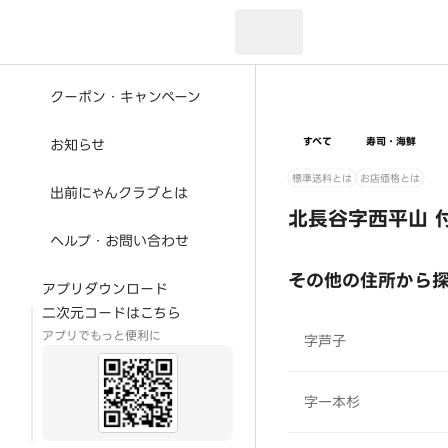
現在のお届け先：
クーポン・キャンペーン
すべて
寿司・海鮮
お知らせ
標準送料とは
お店価格とは
出前にゃんクラブとは
北長谷字西平山 
ヘルプ・お問い合わせ
その他の住所から
アプリダウンロード
二次元コードはこちら
アプリでもっと便利に
字芦子
字一本杉