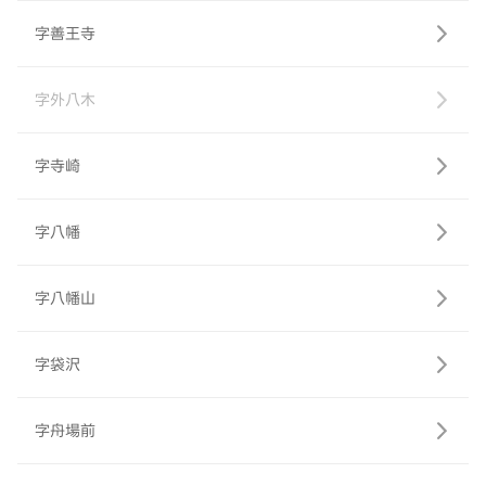
字善王寺
字外八木
字寺崎
字八幡
字八幡山
字袋沢
字舟場前