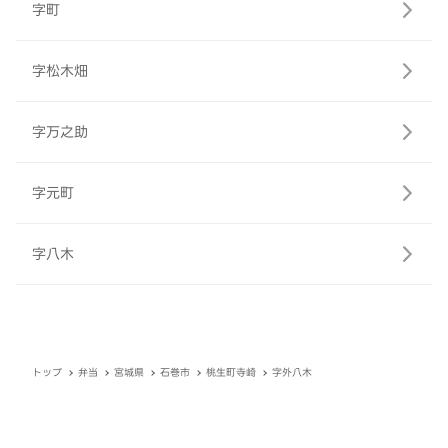
字町
字松木畑
字万之助
字元町
字八木
トップ
弁当
宮城県
石巻市
桃生町寺崎
字外八木