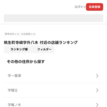
ログイン
会員登録
現在のお届け先：
標準送料とは
お店価格とは
桃生町寺崎字外八木 付近の店舗ランキング
適用なし
ランキング順
フィルター
その他の住所から探す
字一里塚
字植立
字梅ノ木