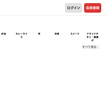
ログイン
会員登録
弁当
カレーライ
丼
洋食
スイーツ
フライドチ
ス
キン・唐揚
げ
すべて見る