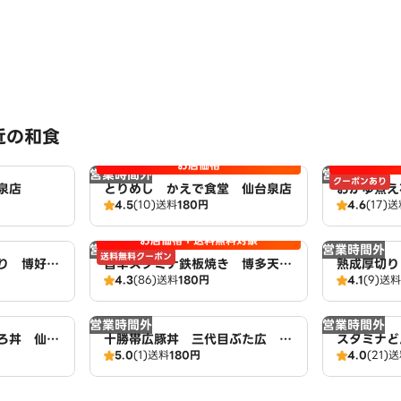
近の和食
お店価格
営業時間外
営業時間外
クーポンあり
泉店
とりめし かえで食堂 仙台泉店
おかゆ煮え
4.5
(10)
送料
180円
4.6
(17)
送
お店価格＋送料無料対象
営業時間外
営業時間外
送料無料クーポン
ぶり 博好
旨辛スタミナ鉄板焼き 博多天神
熟成厚切り
4.3
(86)
送料
180円
4.1
(9)
送料
軒 仙台泉店
台泉店
営業時間外
営業時間外
ろ丼 仙台
十勝帯広豚丼 三代目ぶた広 仙
スタミナど
5.0
(1)
送料
180円
4.0
(21)
送
台泉店