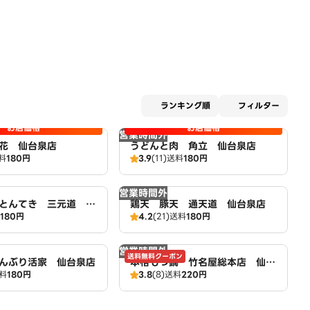
適用な
ランキング順
フィルター
お店価格
お店価格
営業時間外
花 仙台泉店
うどんと肉 角立 仙台泉店
料
180円
3.9
(11)
送料
180円
営業時間外
とんてき 三元道 仙
鶏天 豚天 通天道 仙台泉店
180円
4.2
(21)
送料
180円
営業時間外
送料無料クーポン
んぶり活家 仙台泉店
本格もつ鍋 竹名屋総本店 仙台
料
180円
3.8
(8)
送料
220円
泉店