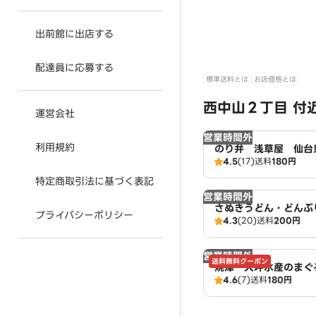
出前館に出店する
配達員に応募する
標準送料とは
お店価格とは
西中山２丁目 付
運営会社
営業時間外
利用規約
のり弁 浅草屋 仙台
4.5
(17)
送料
180円
特定商取引法に基づく表記
営業時間外
さぬきうどん・どん
プライバシーポリシー
4.3
(20)
送料
200円
仙台泉店
営業時間外
送料無料クーポン
焼津 大坪水産のまぐ
4.6
(7)
送料
180円
泉店