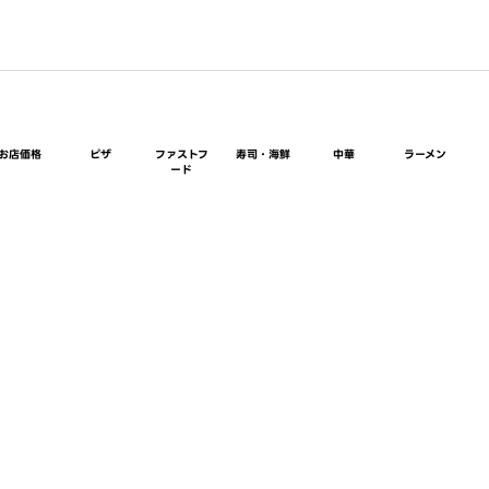
お店価格
ピザ
ファストフ
寿司・海鮮
中華
ラーメン
ード