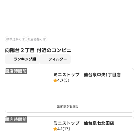
標準送料とは
お店価格とは
向陽台２丁目 付近のコンビニ
適用なし
ランキング順
フィルター
開店時間前
ミニストップ 仙台泉中央1丁目店
4.7
(3)
出前館がお届け
開店時間前
ミニストップ 仙台泉七北田店
4.1
(17)