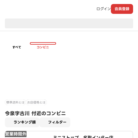
ログイン
会員登録
現在のお届け先：
すべて
コンビニ
標準送料とは
お店価格とは
今泉字古川 付近のコンビニ
適用なし
ランキング順
フィルター
営業時間外
ミニストップ 名取インター店