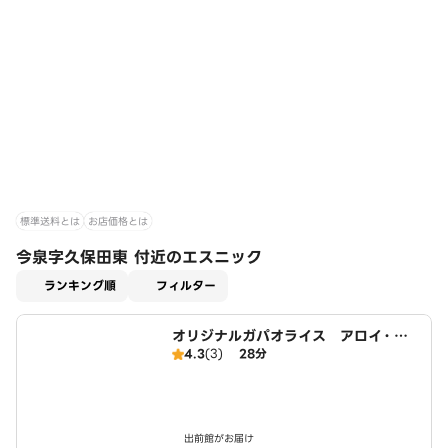
標準送料とは
お店価格とは
今泉字久保田東 付近のエスニック
適用なし
ランキング順
フィルター
オリジナルガパオライス アロイ・ガ
4.3
(3)
28分
パオ 上飯田店
出前館がお届け