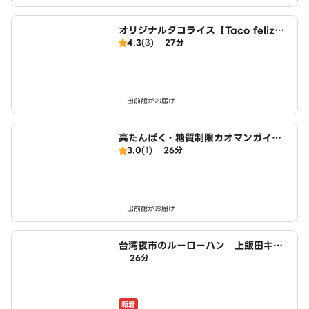
オリジナルタコライス【Taco feliz】
4.3
(3)
27分
上飯田店
出前館がお届け
高たんぱく・糖質制限カオマンガイ
3.0
(1)
26分
東京鶏飯食堂 上飯田店
出前館がお届け
台湾夜市のルーローハン 上飯田キッ
26分
チン
新着