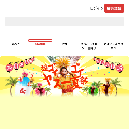
ログイン
会員登録
現在のお届け先：
すべて
お店価格
ピザ
フライドチキ
パスタ・イタリ
ン・唐揚げ
アン
超ゴイゴイヤスー夏祭