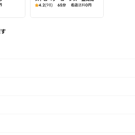
円
B
4.2
(98)
65分
名店
送料
0円
探す