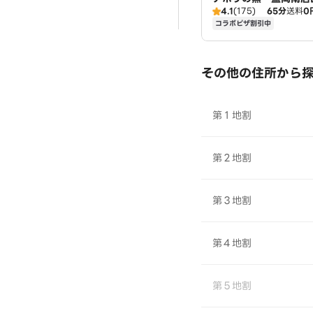
4.1
(175)
65分
送料
0
コラボピザ割引中
その他の住所から
第１地割
第２地割
第３地割
第４地割
第５地割