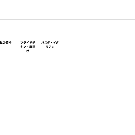
お店価格
フライドチ
パスタ・イタ
キン・唐揚
リアン
げ