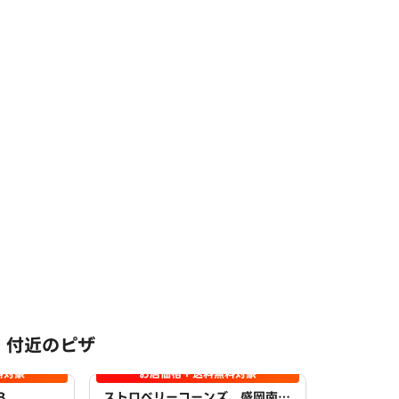
 付近のピザ
料対象
お店価格＋送料無料対象
B
ストロベリーコーンズ 盛岡南店