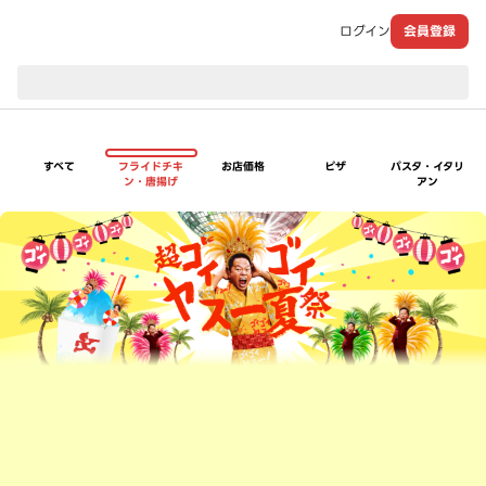
ログイン
会員登録
現在のお届け先：
すべて
フライドチキ
お店価格
ピザ
パスタ・イタリ
ン・唐揚げ
アン
超ゴイゴイヤスー夏祭