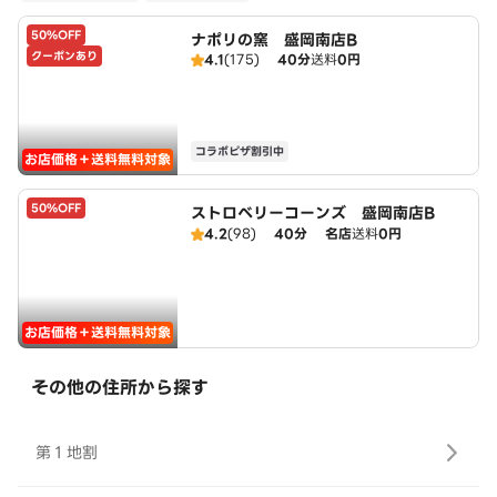
50%OFF
ナポリの窯 盛岡南店B
クーポンあり
4.1
(175)
40分
送料
0円
コラボピザ割引中
お店価格＋送料無料対象
50%OFF
ストロベリーコーンズ 盛岡南店B
4.2
(98)
40分
名店
送料
0円
お店価格＋送料無料対象
その他の住所から探す
第１地割