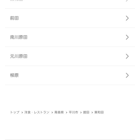
前田
南川原田
元川原田
柳原
トップ
洋食・レストラン
青森県
平川市
館田
東和田