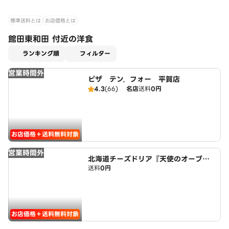
標準送料とは
お店価格とは
館田東和田 付近の洋食
適用なし
ランキング順
フィルター
営業時間外
ピザ テン．フォー 平賀店
4.3
(66)
名店
送料
0円
お店価格＋送料無料対象
営業時間外
北海道チーズドリア『天使のオーブ
送料
0円
ン』平賀店
お店価格＋送料無料対象