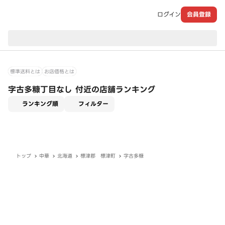
ログイン
会員登録
現在のお届け先：
標準送料とは
お店価格とは
字古多糠丁目なし 付近の店舗ランキング
適用なし
ランキング順
フィルター
トップ
中華
北海道
標津郡 標津町
字古多糠