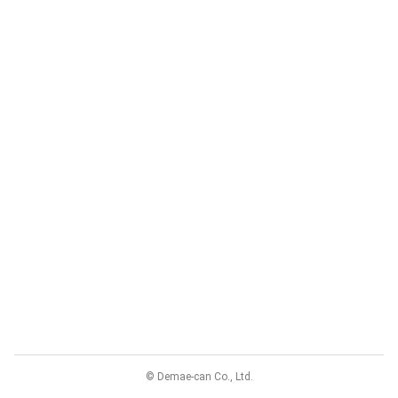
© Demae-can Co., Ltd.