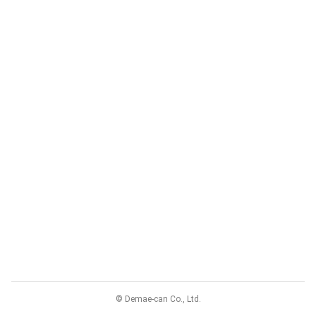
© Demae-can Co., Ltd.