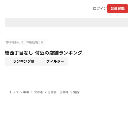
ログイン
会員登録
現在のお届け先：
標準送料とは
お店価格とは
橋西丁目なし 付近の店舗ランキング
適用なし
ランキング順
フィルター
トップ
中華
北海道
白糠郡 白糠町
橋西