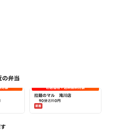
近の弁当
料対象
お店価格＋送料無料対象
拉麺のマル 滝川店
円
90分
送料
0円
新着
探す