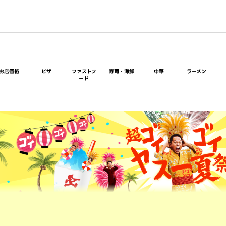
お店価格
ピザ
ファストフ
寿司・海鮮
中華
ラーメン
ード