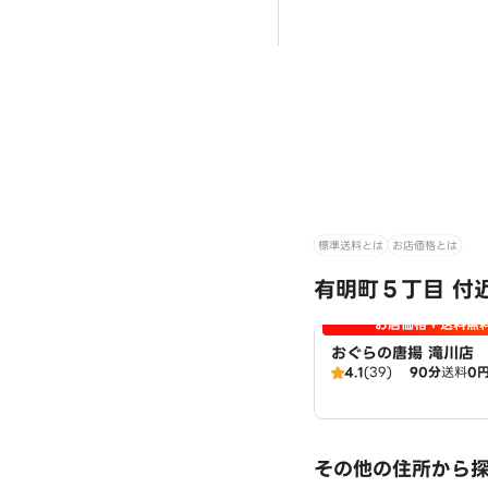
標準送料とは
お店価格とは
有明町５丁目 付
お店価格＋送料無
おぐらの唐揚 滝川店
4.1
(39)
90分
送料
0
その他の住所から