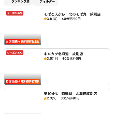
適用なし
ランキング順
フィルター
クーポンあり
そばと天ぷら 北のそば丸 紋別店
3.1
(10)
40分
送料
0円
お店価格＋送料無料対象
クーポンあり
キムカツ北海道 紋別店
3.5
(19)
40分
送料
0円
お店価格＋送料無料対象
第104代 肉横綱 北海道紋別店
2.3
(9)
80分
送料
0円