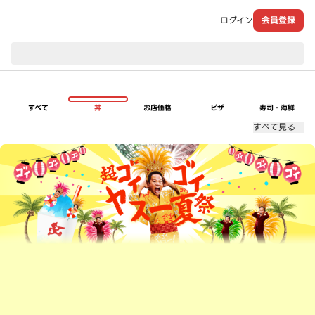
ログイン
会員登録
現在のお届け先：
すべて
丼
お店価格
ピザ
寿司・海鮮
すべて見る
超ゴイゴイヤスー夏祭