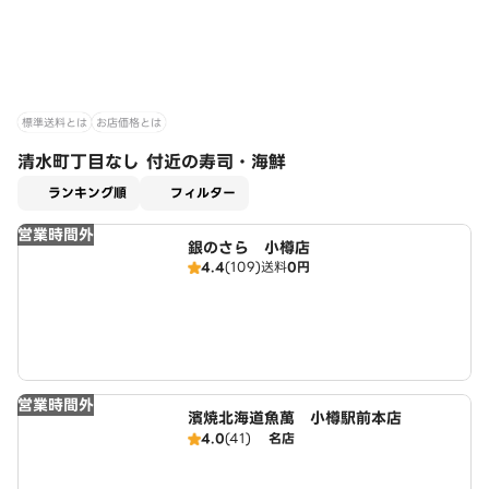
標準送料とは
お店価格とは
清水町丁目なし 付近の寿司・海鮮
適用なし
ランキング順
フィルター
営業時間外
銀のさら 小樽店
4.4
(109)
送料
0円
営業時間外
濱焼北海道魚萬 小樽駅前本店
4.0
(41)
名店