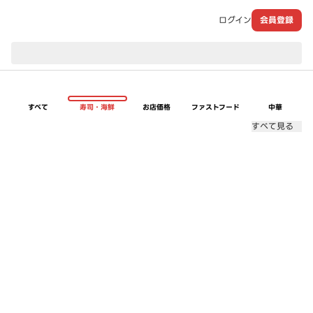
ログイン
会員登録
現在のお届け先：
すべて
寿司・海鮮
お店価格
ファストフード
中華
すべて見る