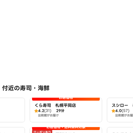
 付近の寿司・海鮮
お店価格
くら寿司 札幌平岡店
スシロー 
4.2
(31)
29分
4.0
(57)
出前館がお届け
出前館がお届
お店価格＋送料無料対象
クーポンあり