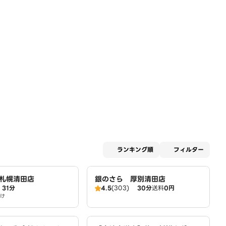
適用な
ランキング順
フィルター
札幌清田店
銀のさら 厚別清田店
31分
4.5
(303)
30分
送料
0円
け