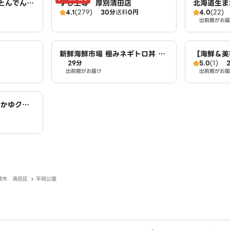
処とんでん
すし上等 厚別清田店
北海道生
4.1
(279)
30分
送料
0円
4.0
(22)
清田店
出前館がお届
新鮮海鮮市場 極みネギトロ丼 清
【海鮮＆美
29分
5.0
(1)
田店
ねばとろ茶
出前館がお届け
出前館がお届
おかゆクラ
幌市 清田区
平岡公園