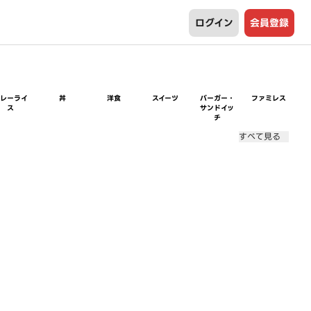
ログイン
会員登録
カレーライ
丼
洋食
スイーツ
バーガー・
ファミレス
ス
サンドイッ
チ
すべて見る