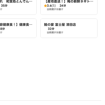
まれ 和食処とんでん
【産地直送！】俺の新鮮ネギトロ
35分
3.6
(5)
24分
丼 清田店
け
出前館がお届け
容健康食！】健康食堂
鮭の宴 富士屋 清田店
28分
32分
房 清田店
け
出前館がお届け