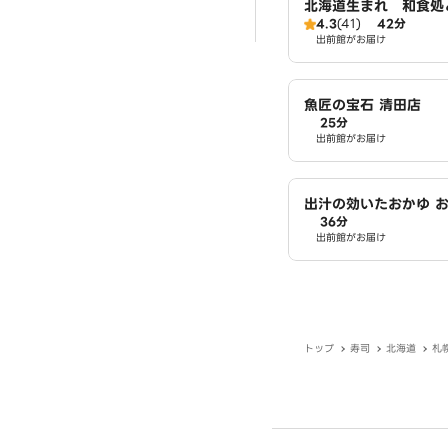
北海道生まれ 和食
4.3
(41)
42分
厚別店
出前館がお届け
魚匠の宝石 清田店
25分
出前館がお届け
出汁の効いたおかゆ 
36分
ブ 清田店
出前館がお届け
トップ
寿司
北海道
札