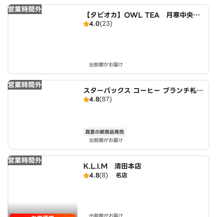
営業時間外
【タピオカ】OWL TEA 月寒中央通
4.0
(23)
店
出前館がお届け
営業時間外
スターバックス コーヒー ブランチ札幌
4.8
(87)
月寒店
真夏の新商品発売
出前館がお届け
営業時間外
K.L.I.M 清田本店
4.8
(8)
名店
出前館がお届け