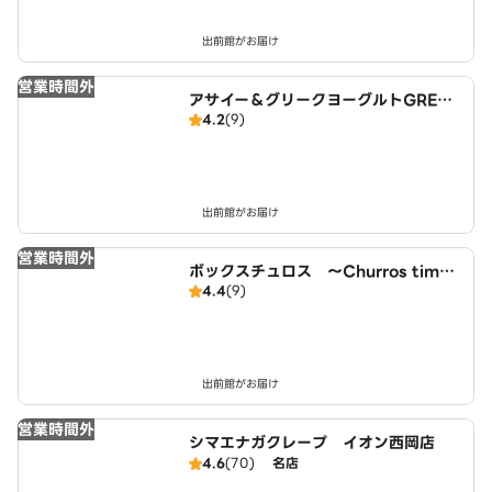
出前館がお届け
営業時間外
アサイー＆グリークヨーグルトGREEK
4.2
(9)
SPOON 豊平店
出前館がお届け
営業時間外
ボックスチュロス ～Churros time
4.4
(9)
～ 月寒中央通店
出前館がお届け
営業時間外
シマエナガクレープ イオン西岡店
4.6
(70)
名店