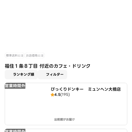
標準送料とは
お店価格とは
福住１条８丁目 付近のカフェ・ドリンク
適用なし
ランキング順
フィルター
営業時間外
びっくりドンキー ミュンヘン大橋店
4.5
(195)
出前館がお届け
営業時間外