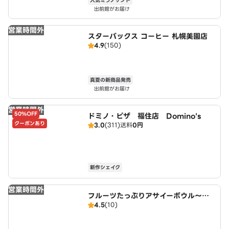
人気ミラノサンド
出前館がお届け
営業時間外
スターバックス コーヒー 札幌美園店
4.9
(150)
真夏の新商品発売
出前館がお届け
営業時間外
50%OFF
ドミノ・ピザ 福住店 Domino's
クーポンあり
3.0
(311)
送料
0円
新作シェイク
営業時間外
フルーツたっぷりアサイーボウル～ワ
4.5
(10)
イキキ・ボウルズ 平岸3条店