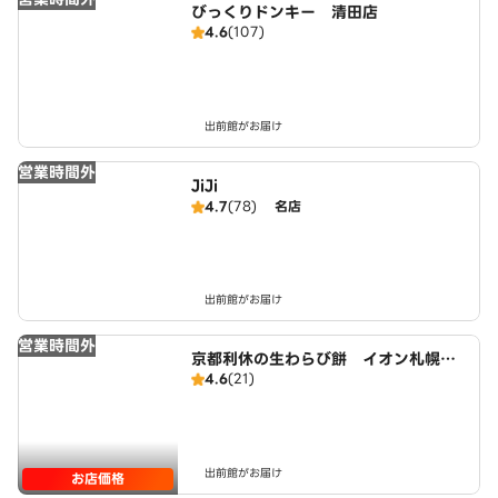
びっくりドンキー 清田店
4.6
(107)
出前館がお届け
営業時間外
JiJi
4.7
(78)
名店
出前館がお届け
営業時間外
京都利休の生わらび餅 イオン札幌西
4.6
(21)
岡店
出前館がお届け
お店価格