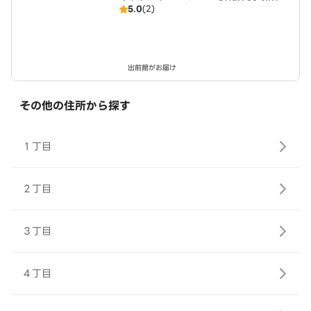
5.0
(2)
～ 美園店
出前館がお届け
その他の住所から探す
１丁目
２丁目
３丁目
４丁目