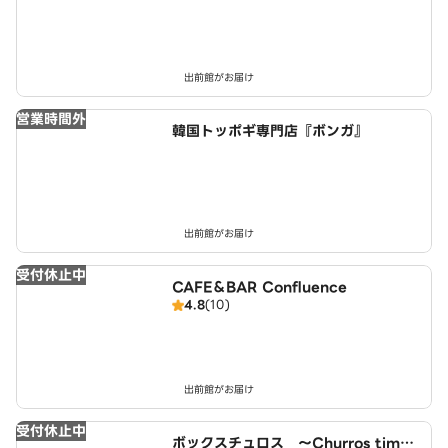
出前館がお届け
営業時間外
韓国トッポギ専門店『ボンガ』
出前館がお届け
受付休止中
CAFE＆BAR Confluence
4.8
(10)
出前館がお届け
受付休止中
ボックスチュロス ～Churros time