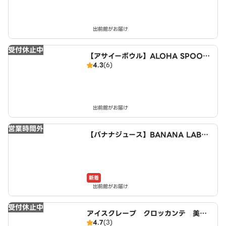
出前館がお届け
受付休止中
【アサイーボウル】ALOHA SPOON
4.3
(6)
～Acai bowl cafe～ 美園店
出前館がお届け
営業時間外
【バナナジュース】BANANA LAB
平岸店
新着
出前館がお届け
受付休止中
アイスクレープ クロッカンテ 美園
4.7
(3)
店