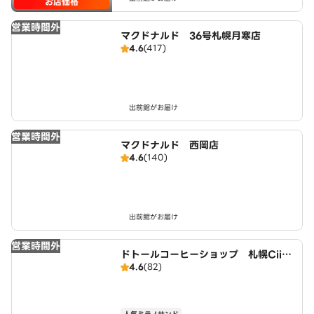
お店価格
営業時間外
マクドナルド 36号札幌月寒店
4.6
(417)
出前館がお届け
営業時間外
マクドナルド 西岡店
4.6
(140)
出前館がお届け
営業時間外
ドトールコーヒーショップ 札幌CiiN
4.6
(82)
A CiiNA福住店