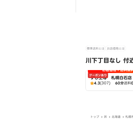
標準送料とは
お店価格とは
川下丁目なし 付
お店価格＋送料無
クーポンあり
すし上等 札幌白石店
4.3
(307)
60分
送料
トップ
丼
北海道
札幌