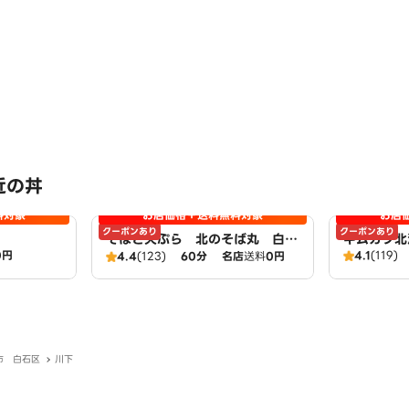
近の丼
料対象
お店価格＋送料無料対象
お店
クーポンあり
クーポンあり
そばと天ぷら 北のそば丸 白石
キムカツ北
0円
4.1
(119)
店
4.4
(123)
60分
名店
送料
0円
市 白石区
川下