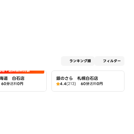
適用な
ランキング順
フィルター
価格＋送料無料対象
海道 白石店
銀のさら 札幌白石店
60分
送料
0円
4.4
(213)
60分
送料
0円