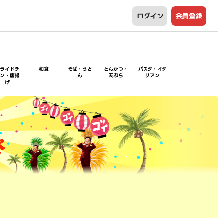
ログイン
会員登録
フライドチ
和食
そば・うど
とんかつ・
パスタ・イタ
キン・唐揚
ん
天ぷら
リアン
げ