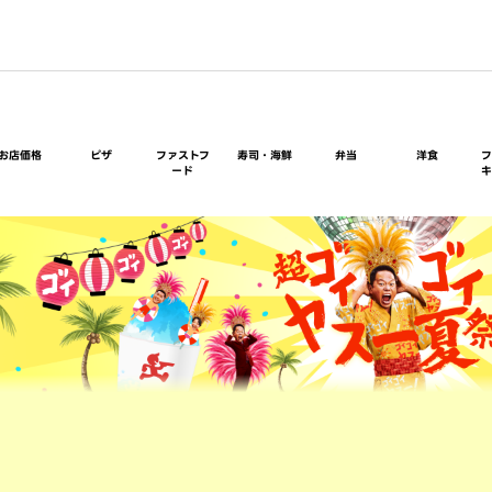
お店価格
ピザ
ファストフ
寿司・海鮮
弁当
洋食
ード