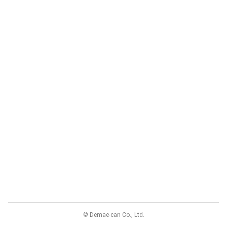
© Demae-can Co., Ltd.