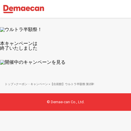
本キャンペーンは
終了いたしました
トップ
クーポン・キャンペーン
【出前館】ウルトラ半額祭 第2弾!
© Demae-can Co., Ltd.