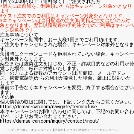
1回で2,000円以上（送料除く）ご注文された方
※過去に出前館をご利用頂いた方はキャンペーン対象外となり
ます。
※ゲスト注文でのご利用はキャンペーン対象外となります。
※本キャンペーンは当日配達の注文(時間指定注文含む)のみ対
象となります。翌日以降配達の予約注文でのご利用はキャンペ
ーン対象外です。
注意事項について
キャンペーン期間中、お一人様1回までご利用頂けます。
ご注文をキャンセルされた場合、キャンペーン対象外となりま
す。
決済時にクーポンコードを適用されていない場合、キャンペー
ン対象外となります。
架空または虚偽注文をはじめ、不正・詐欺目的などの利用が発
覚した場合、厳正に対処いたします。
同一の方による複数のアカウント(出前館ID、メールアドレ
ス、携帯電話等)からの利用が発覚した場合、厳正に対処いた
します
事前の予告なく本キャンペーンを変更、終了する場合がござい
ます。
その他
個人情報の取扱に関しては、下記リンク先からご覧ください。
https://demae-can.com/navigate/termsofuse
本キャンペーンのお問い合わせに関しては、下記のお問い合わ
せページよりお問い合わせください。
https://demae-can.com/inquiry/contact/input/
トップ
クーポン・キャンペーン
【出前館】アプリで出前館デビューキャンペーン♪