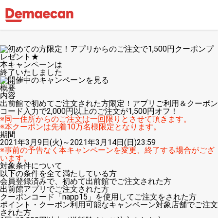
本キャンペーンは
終了いたしました
概要
内容
出前館で初めてご注文された方限定！アプリご利用＆クーポン
コード入力で2,000円以上のご注文が1,500円オフ！
※同一住所からのご注文は一回限りとさせて頂きます。
※本クーポンは先着10万名様限定となります。
期間
2021年3月9日(火)～2021年3月14日(日)23:59
※事前の予告なく本キャンペーンを変更、終了する場合がござ
います。
対象条件について
以下の条件を全て満たしている方
会員登録済みで、初めて出前館でご注文された方
出前館アプリでご注文された方
クーポンコード「napp15」を使用してご注文をされた方
ポイント・クーポン利用可能なキャンペーン対象店舗でご注文
された方