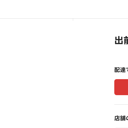
出
配達
店舗