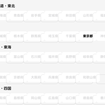
道・東北
海道
青森県
岩手県
宮城県
秋田県
山形県
福
城県
栃木県
群馬県
埼玉県
千葉県
東京都
神
・東海
潟県
富山県
石川県
福井県
長野県
岐阜県
静
賀県
京都府
大阪府
兵庫県
奈良県
和歌山県
・四国
取県
島根県
岡山県
広島県
山口県
徳島県
香