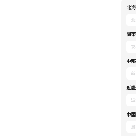
北海
北
関東
茨
中部
新
近畿
滋
中国
鳥