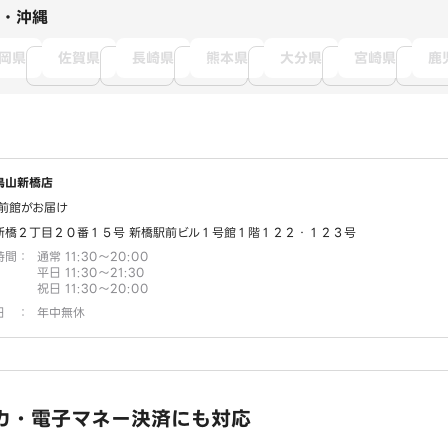
・沖縄
岡県
佐賀県
長崎県
熊本県
大分県
宮崎県
鹿
鳥山新橋店
前館がお届け
新橋２丁目２０番１５号 新橋駅前ビル１号館１階１２２・１２３号
時間
：
通常 11:30～20:00
平日 11:30～21:30
祝日 11:30～20:00
日
：
年中無休
カ・電子マネー決済にも対応