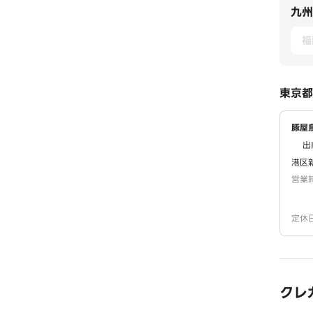
九州
福
東京都
豚屋
出
港区
営業
定休
クレ