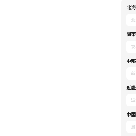
北海
北
関東
茨
中部
新
近畿
滋
中国
鳥