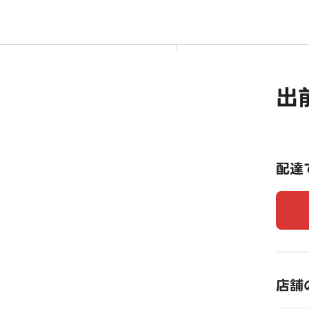
出
配達
店舗