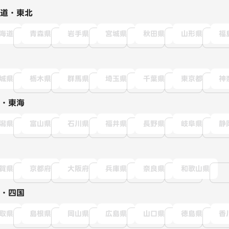
道・東北
海道
青森県
岩手県
宮城県
秋田県
山形県
福
城県
栃木県
群馬県
埼玉県
千葉県
東京都
神
・東海
潟県
富山県
石川県
福井県
長野県
岐阜県
静
賀県
京都府
大阪府
兵庫県
奈良県
和歌山県
・四国
取県
島根県
岡山県
広島県
山口県
徳島県
香