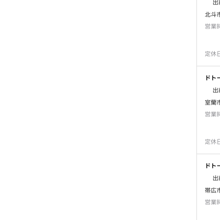
出
北斗
営業
定休
ドト
出
室蘭市
営業
定休
ドト
出
帯広
営業