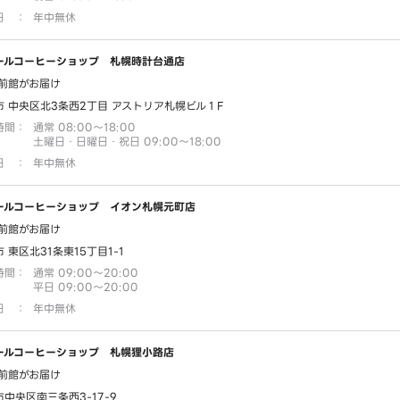
日
：
年中無休
ールコーヒーショップ 札幌時計台通店
前館がお届け
市 中央区北3条西2丁目 アストリア札幌ビル１F
時間
：
通常 08:00～18:00
土曜日・日曜日・祝日 09:00～18:00
日
：
年中無休
ールコーヒーショップ イオン札幌元町店
前館がお届け
 東区北31条東15丁目1-1
時間
：
通常 09:00～20:00
平日 09:00～20:00
日
：
年中無休
ールコーヒーショップ 札幌狸小路店
前館がお届け
中央区南三条西3-17-9