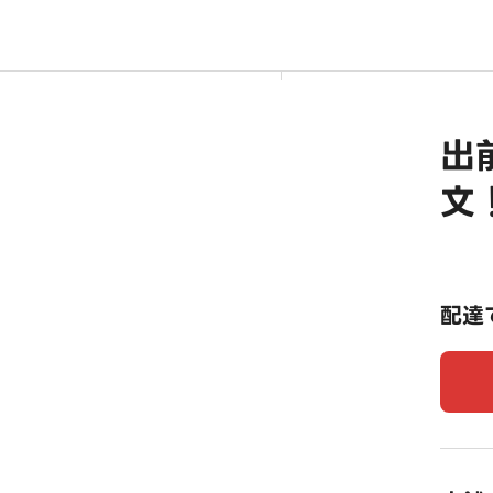
出
文
配達