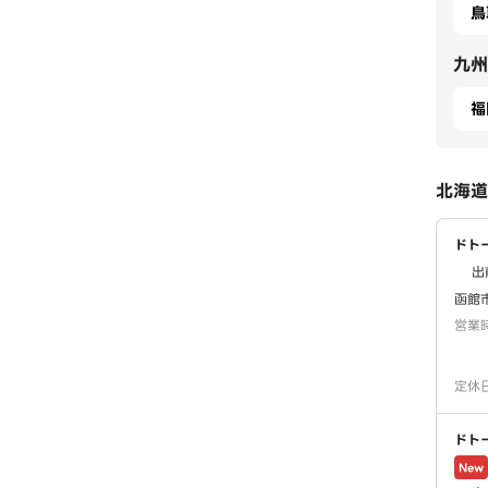
鳥
九州
福
北海道
ドト
出
函館市
営業
定休
ドト
New