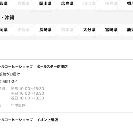
取県
島根県
岡山県
広島県
山口県
徳島県
香
・沖縄
岡県
佐賀県
長崎県
熊本県
大分県
宮崎県
鹿
ールコーヒーショップ ポールスター函館店
前館がお届け
港町1-2-1
時間
：
通常 10:00～18:30
平日 10:00～18:30
祝日 10:00～18:30
日
：
年中無休
ールコーヒーショップ イオン上磯店