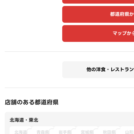
都道府県か
マップか
他の洋食・レストラン
店舗のある都道府県
北海道・東北
北海道
青森県
岩手県
宮城県
秋田県
山形