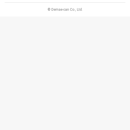
© Demae-can Co., Ltd.