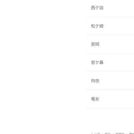
西ケ迫
松ケ崎
宮岡
宮ケ鼻
向坊
竜女