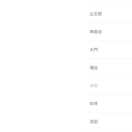
山王前
神宮谷
大門
滝谷
寺前
中坪
流田