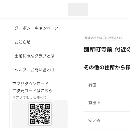
現在のお届け先：
クーポン・キャンペーン
標準送料とは
お店価格とは
お知らせ
別所町寺前 付近
出前にゃんクラブとは
その他の住所から
ヘルプ・お問い合わせ
アプリダウンロード
有田
二次元コードはこちら
アプリでもっと便利に
有田下
安ノ谷