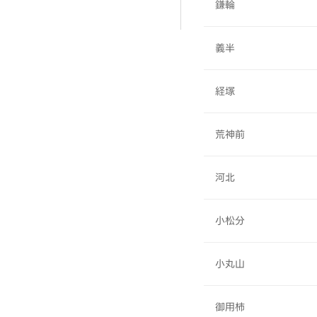
鎌輪
義半
経塚
荒神前
河北
小松分
小丸山
御用柿