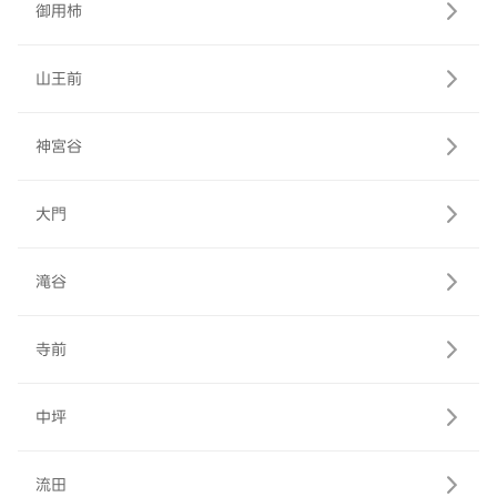
御用柿
山王前
神宮谷
大門
滝谷
寺前
中坪
流田