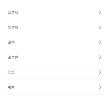
西ケ迫
松ケ崎
宮岡
宮ケ鼻
向坊
竜女