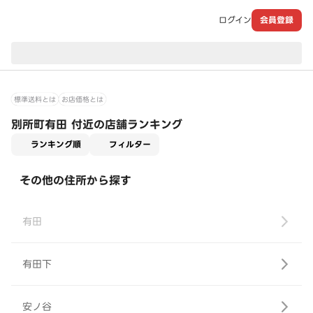
ログイン
会員登録
現在のお届け先：
標準送料とは
お店価格とは
別所町有田 付近の店舗ランキング
適用なし
ランキング順
フィルター
その他の住所から探す
有田
有田下
安ノ谷