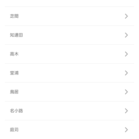
芝間
知連田
高木
堂浦
鳥居
名小路
庭苅