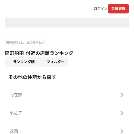
ログイン
会員登録
現在のお届け先：
標準送料とは
お店価格とは
延町船田 付近の店舗ランキング
適用なし
ランキング順
フィルター
その他の住所から探す
北在家
小丈子
芝添