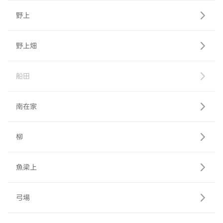
野上
野上畑
船田
南在家
柳
魚梁上
弓場